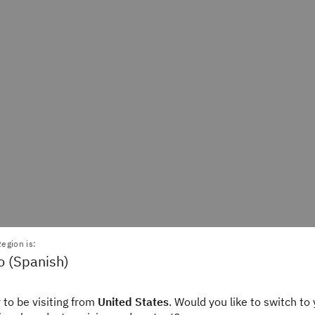
egion is:
o (Spanish)
terprise Edition
IBM i P20 Standard Edition
 to be visiting from
United States
. Would you like to switch to 
tratégico que ofrece
Un paquete simplificado con 