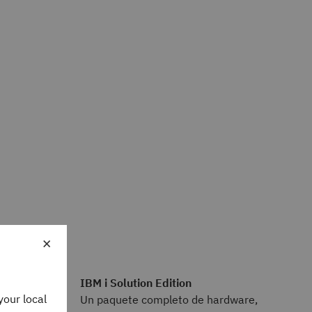
×
IBM i Solution Edition
your local
Un paquete completo de hardware,
capacidades