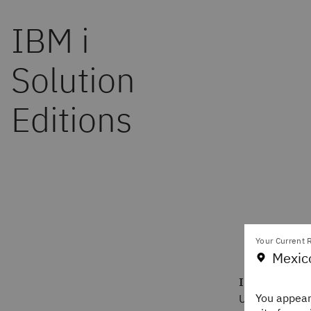
Your Current R
Mexic
IBM® i P30 En
You appear
Un paquete es