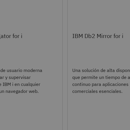
tor for i
IBM Db2 Mirror for i
z de usuario moderna
Una solución de alta dispon
ar y supervisar
que permite un tiempo de a
e IBM i en cualquier
continuo para aplicaciones
 un navegador web.
comerciales esenciales.