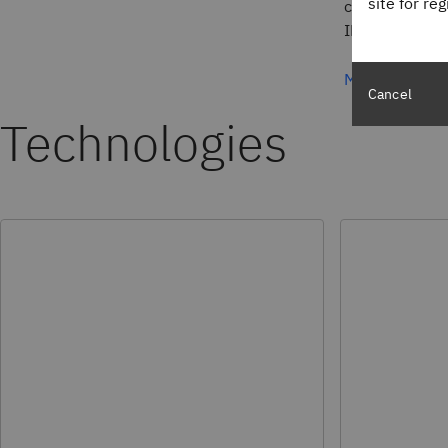
site for re
capacidades e
IBM i.
Más informac
Cancel
Technologies