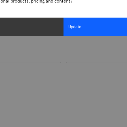
gional products, pricing and content?
mpresariales integrales de
básicas.
Más información
ión
Update