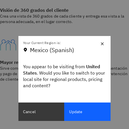
Visión de 360 grados del cliente
Crea una vista de 360 grados de cada cliente y entrega esa vista a la
persona adecuada, en el lugar correcto.
×
Your Current Region is:
Mexico (Spanish)
Mayor retención de clientes
You appear to be visiting from
United
Sirve como plataforma para implementar soluciones de presentación
States
. Would you like to switch to your
y pago de facturas electrónicas para mejorar el servicio y la retención
local site for regional products, pricing
de clientes.
and content?
Cancel
Update