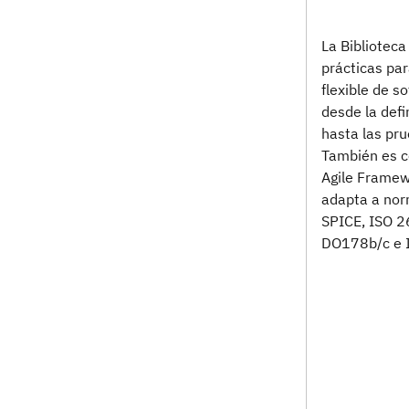
La Biblioteca
prácticas para
flexible de s
desde la defi
hasta las pr
También es c
Agile Framew
adapta a no
SPICE, ISO 
DO178b/c e 