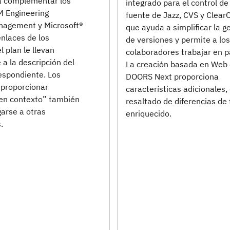
a complementar los
integrado para el control de
M Engineering
fuente de Jazz, CVS y ClearC
nagement y Microsoft®
que ayuda a simplificar la g
enlaces de los
de versiones y permite a lo
 plan le llevan
colaboradores trabajar en p
a la descripción del
La creación basada en Web
espondiente. Los
DOORS Next proporciona
 proporcionar
características adicionales,
“en contexto” también
resaltado de diferencias de
arse a otras
enriquecido.
.