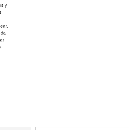
os y
s
ear,
ida
zar
s