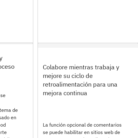
y
oceso
Colabore mientras trabaja y
mejore su ciclo de
retroalimentación para una
mejora continua
 se
stema de
asado en
La función opcional de comentarios
hod
se puede habilitar en sitios web de
rte