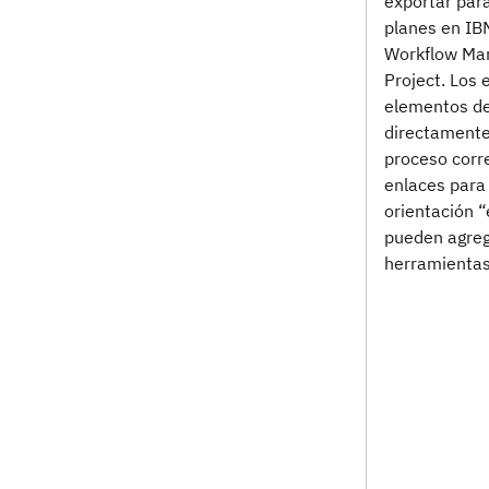
exportar par
planes en IB
Workflow Ma
Project. Los 
elementos del
directamente 
proceso corr
enlaces para
orientación 
pueden agreg
herramientas