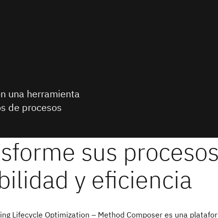
on una herramienta
os de procesos
ing Lifecycle Optimization – Method Composer es una platafo