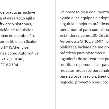
Un proceso bien document
 de prácticas incluye
ayuda a los equipos a adopt
 el desarrollo ágil y
seguir las mejores prácticas
oftware y sistemas,
fundamental para cumplir c
nición de requisitos
estándares como ISO 2626
uebas de aceptación.
Automotriz SPICE y CMMi. L
ompatible con Scaled
biblioteca incluida de mejor
ork® (SAFe) y se
prácticas para sistemas e
rmas como Automotive
ingeniería de software se p
26262, DODAF,
reutilizar o personalizar par
IEC 62304.
redactar procesos personal
para su organización, línea 
negocio, proyecto o equipo.