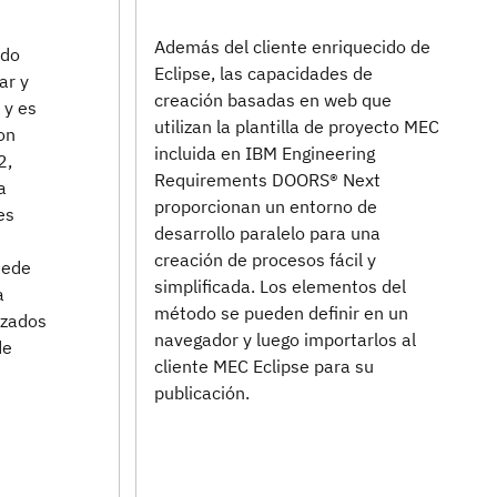
Además del cliente enriquecido de
ado
Eclipse, las capacidades de
ar y
creación basadas en web que
 y es
utilizan la plantilla de proyecto MEC
on
incluida en IBM Engineering
2,
Requirements DOORS® Next
a
proporcionan un entorno de
es
desarrollo paralelo para una
creación de procesos fácil y
uede
simplificada. Los elementos del
a
método se pueden definir en un
izados
navegador y luego importarlos al
de
cliente MEC Eclipse para su
publicación.