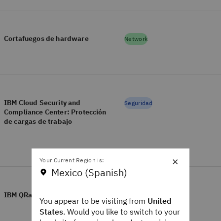
Cortafuegos de hardware
Network
IBM Cloud Security and
Seguridad
Compliance Center: Protección
de cargas de trabajo
×
Your Current Region is:
Mexico (Spanish)
IBM QRadar Suite
Seguridad
You appear to be visiting from
United
States
. Would you like to switch to your