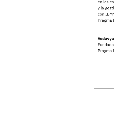
en las c
y la ges
con IBM®
Pragma E
Vedavya
Fundado
Pragma 