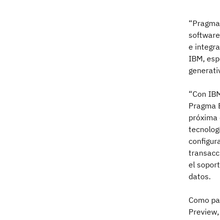
“Pragma 
software
e integr
IBM, esp
generati
“Con IBM
Pragma E
próxima 
tecnolog
configur
transacc
el sopor
datos.
Como par
Preview,