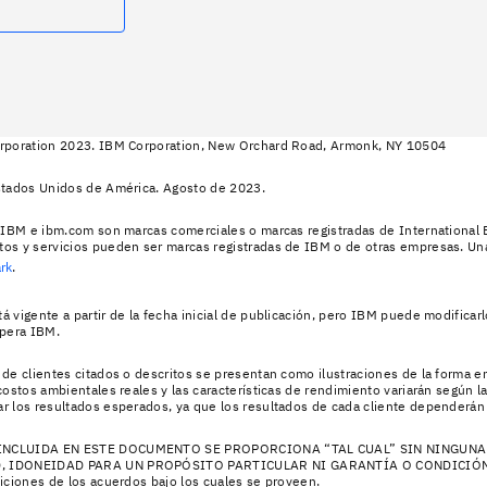
rporation 2023. IBM Corporation, New Orchard Road, Armonk, NY 10504
stados Unidos de América. Agosto de 2023.
 IBM e ibm.com son marcas comerciales o marcas registradas de International 
os y servicios pueden ser marcas registradas de IBM o de otras empresas. Una
rk
.
 vigente a partir de la fecha inicial de publicación, pero IBM puede modificar
opera IBM.
de clientes citados o descritos se presentan como ilustraciones de la forma 
costos ambientales reales y las características de rendimiento variarán según l
 los resultados esperados, ya que los resultados de cada cliente dependerán 
NCLUIDA EN ESTE DOCUMENTO SE PROPORCIONA “TAL CUAL” SIN NINGUNA 
 IDONEIDAD PARA UN PROPÓSITO PARTICULAR NI GARANTÍA O CONDICIÓN DE
iciones de los acuerdos bajo los cuales se proveen.