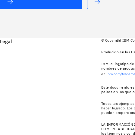
© Copyright IBM Co
Legal
Producido en los E
IBM, el logotipo de
nombres de product
en
ibm.com/tradema
Este documento está
países en los que 
Todos los ejemplos 
haber logrado. Los 
pueden proporcionar
LA INFORMACIÓN I
COMERCIABILIDAD,
los términos y cond