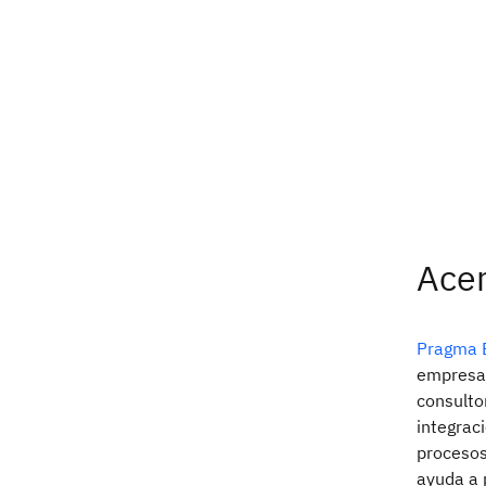
Ace
Pragma 
empresa 
consultor
integrac
procesos
ayuda a 