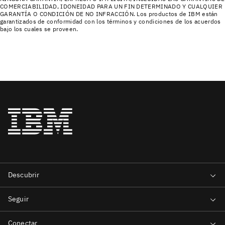
COMERCIABILIDAD, IDONEIDAD PARA UN FIN DETERMINADO Y CUALQUIER
GARANTÍA O CONDICIÓN DE NO INFRACCIÓN. Los productos de IBM están
garantizados de conformidad con los términos y condiciones de los acuerdos
bajo los cuales se proveen.