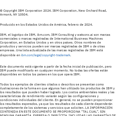
© Copyright IBM Corporation 2024. IBM Corporation, New Orchard Road,
Armonk, NY 10504.
Producido en los Estados Unidos de América, febrero de 2024.
IBM, el logotipo de IBM, ibm.com, IBM Consulting y watsonx.ai son marcas
comerciales o marcas registradas de International Business Machines
Corporation, en Estados Unidos y en otros países. Otros nombres de
productos y servicios pueden ser marcas registradas de IBM o de otras
empresas. Una lista actualizada de las marcas registradas de IBM está
disponible en
ibm.com/legal/copyright-trademark
.
Este documento está vigente a partir de la fecha inicial de publicación, pero
IBM puede modificarlo en cualquier momento. No todas las ofertas están
disponibles en todos los países en los que opera IBM.
Todos los ejemplos de clientes citados o descritos se presentan como
ilustraciones de la forma en que algunos han utilizado los productos de IBM y
los resultados que pueden haber logrado. Los costos ambientales reales y las
características de rendimiento variarán según las configuraciones y
condiciones individuales del cliente. En general, no se pueden proporcionar
los resultados esperados, ya que los resultados de cada cliente dependerán
completamente de los sistemas y servicios que soliciten. LA INFORMACIÓN
CONTENIDA EN ESTE DOCUMENTO SE PROPORCIONA “TAL CUAL”, SIN
NINGUNA GARANTÍA, EXPRESA O IMPLÍCITA, INCLUIDAS LAS GARANTÍAS DE