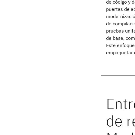
de código y d
puertas de ac
modernización
de compilacio
pruebas unita
de base, com
Este enfoque
empaquetar c