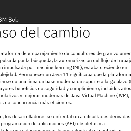
IBM Bob
plataforma de emparejamiento de consultores de gran volume
pulsada por la búsqueda, la automatización del flujo de trabaj
ión impulsada por machine learning (ML), estaba creciendo en
plejidad. Permanecer en Java 11 significaba que la plataform
iarse de una línea de base moderna de soporte a largo plazo (
ayores beneficios de seguridad y cumplimiento, incluidos año
mulativos y mejoras modernas de Java Virtual Machine (JVM),
s de concurrencia más eficientes.
co, los desarrolladores se enfrentaban a dificultades derivadas
 programación de aplicaciones (API) obsoletas y a
dades entre dependencias, lo que ralentizaba la entrega y