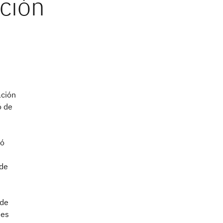
ación
ó de
nó
 de
 de
ses