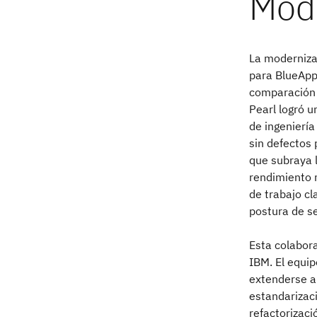
La moderniza
para BlueApp.
comparación c
Pearl logró 
de ingeniería
sin defectos 
que subraya l
rendimiento 
de trabajo cl
postura de se
Esta colabor
IBM. El equi
extenderse a
estandarizac
refactorizaci