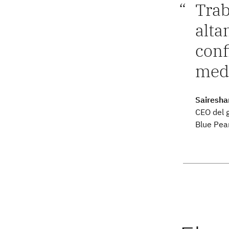
Trab
alta
conf
medi
Sairesha
CEO del 
Blue Pea