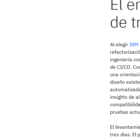
Al elegir
IBM 
refactorizaci
ingeniería co
de CI/CD. Co
una orientaci
diseño existe
automatizada
insights de a
compatibilida
pruebas actu
El levantami
tres días. El