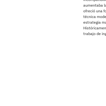
aumentaba la
ofreció una f
técnica moder
estrategia má
Históricamen
trabajo de in