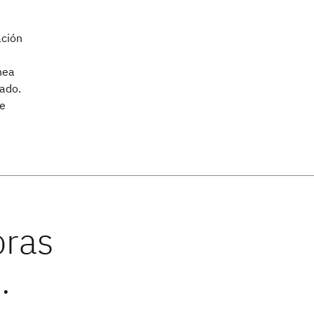
ación
nea
ado.
de