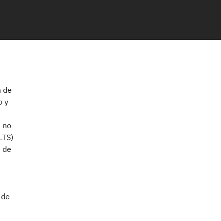
n de
o y
a no
LTS)
s de
 de