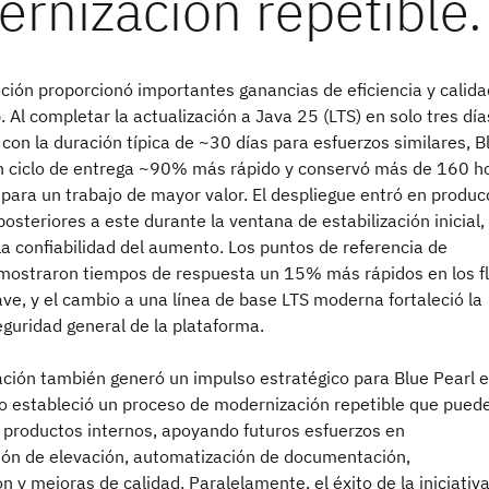
ción proporcionó importantes ganancias de eficiencia y calida
 Al completar la actualización a Java 25 (LTS) en solo tres día
on la duración típica de ~30 días para esfuerzos similares, B
un ciclo de entrega ~90% más rápido y conservó más de 160 h
 para un trabajo de mayor valor. El despliegue entró en produc
posteriores a este durante la ventana de estabilización inicial, 
a confiabilidad del aumento. Los puntos de referencia de
mostraron tiempos de respuesta un 15% más rápidos en los fl
ave, y el cambio a una línea de base LTS moderna fortaleció la
guridad general de la plataforma.
ación también generó un impulso estratégico para Blue Pearl e
po estableció un proceso de modernización repetible que pued
 productos internos, apoyando futuros esfuerzos en
ión de elevación, automatización de documentación,
ón y mejoras de calidad. Paralelamente, el éxito de la iniciativ