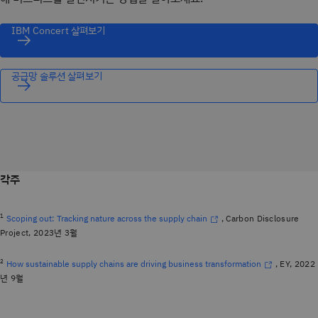
IBM Concert 살펴보기
공급망 솔루션 살펴보기
각주
1
, Carbon Disclosure
Scoping out: Tracking nature across the supply chain
Project, 2023년 3월
2
, EY, 2022
How sustainable supply chains are driving business transformation
년 9월