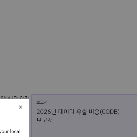
 있습니다. 대기
보고서
×
이 되는 리소스가
2026년 데이터 유출 비용(CODB)
가치를 제공하는
보고서
을 고려하면 무
your local