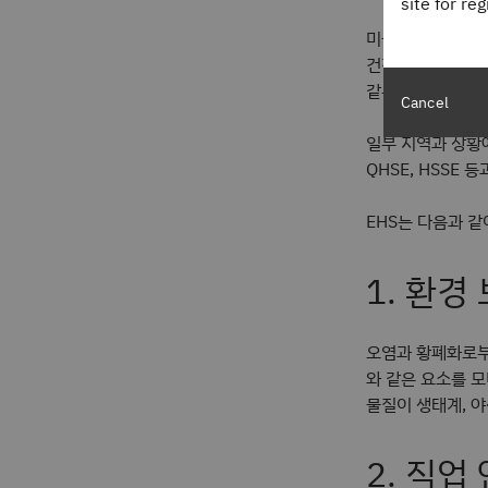
site for re
미국 환경보호국(E
건강 및 웰니스를 
같은 국제 기구도
Cancel
일부 지역과 상황에서
QHSE, HSSE
EHS는 다음과 같
1. 환경
오염과 황폐화로부터
와 같은 요소를 모
물질이 생태계, 야
2. 직업