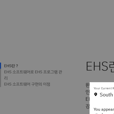
EHS
환경, 보건 및
Your Current R
인간의 건강과
South
EHS의 주요
강한 생활 및
You appear