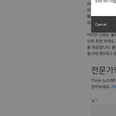
site for re
비즈니스용 블록체
트워크 구성원은 각
블록체인을 '신뢰
않기 때문이 아니
Cancel
이러한 신뢰는 블
신뢰 측면 외에도 
을 제공합니다. 
동시에 제3자나 
전문가
Think 뉴스레
받아보세요.
I
성 *