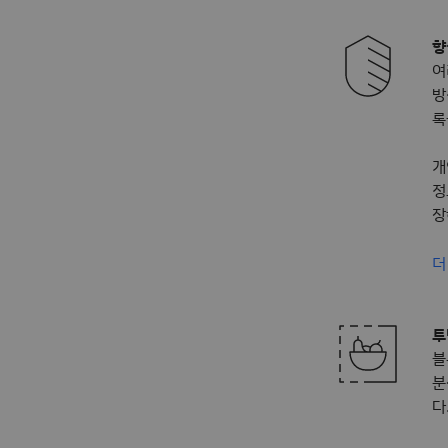
향
여
방
록
개
정
장
더
투
블
분
다