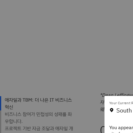
*Dean Leffing
자입니다. 그는 
Your Current R
웨어 솔루션을 구
South
애자일
You appear