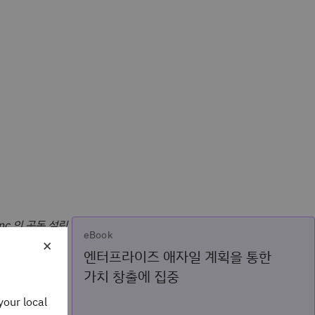
 Inc.의 공동 설립
eBook
×
 시스템과 소프트
엔터프라이즈 애자일 계획을 통한
가치 창출에 집중
 비즈니
your local