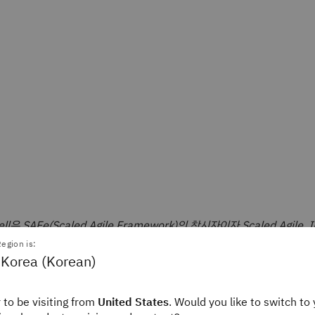
well은 SAFe(Scaled Agile Framework)의 창시자이자 Scaled Agile,
소수의 팀에서 수십 개, 심지어 수백 개 팀으로 애자일을 확장하며 대규모
egion is:
축하는 기업들과 협업합니다.
 Korea (Korean)
과 TBM: 더 나은 IT
 to be visiting from
United States
. Would you like to switch to 