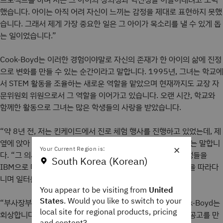
했습니다. 아이는 아직 어려 자신이 느끼는 감정을 제대로 표현하지 못했
습니다. 그래서 제게 가장 중요한 일은 그 아이가 목소리를 낼 수 있게 돕
는 일이었습니다.”
Cook-Boyd는 이러한 경험이야말로 자신의 존재가 한 아이의 삶에 진정
으로 변화를 만들 수 있는 순간이라고 말합니다. 1995년, 그녀는 학교에
서 STEM 활동을 조율하는 새로운 역할을 맡았으며 현재까지도 교장 자
문위원회 위원으로서 그 역할을 이어가고 있습니다. 오랜 시간, 학교와
함께한 활동으로 그녀는 많은 학생들의 사랑을 받았습니다.
“약 8년 전, 저는 킨케이드에서 진로 체험 행사를 진행하고 있었는데, 제
옆에 앉아 있던 한 젊은 여성이 의사였어요.”라고 Cook-Boyd는 말합니
×
Your Current Region is:
다. “그 의사가 ‘저 선생님을 기억해요. 예전에 우리 5학년 학생들을
South Korea (Korean)
IBM으로 데려가서 진로 체험을 진행하셨잖아요. 우리는 임원을 따라다
니며 일터를 경험하곤 했어요.’라고 제게 말했어요.”
You appear to be visiting from
United
States
. Would you like to switch to your
“부사장부터 행정 보조원까지 모두 자원해서 참여했죠.” Cook-Boyd는
local site for regional products, pricing
회상합니다. “저는 직원들의 직함을 받아 학생들을 위한 채용 공고를 만
and content?