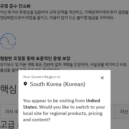
규정 준수 간소화
자산 투자의 투명성을 입증하여 규제 관계를 개선하고, 이해관계자에게 투자 결정을
정당화함으로써 위험을 줄이고, 비용이 많이 드는 불이행 벌금을 피하세요.
원활한 조정을 통해 효율적인 운영 보장
유지보수 및 자본 계획 목표 전반에 걸쳐 계획을 조정하여, 사일로를 제거하고 비효
율성을 줄여 운영 효율성을 개선하세요.
×
Your Current Region is:
South Korea (Korean)
핵심 기능
You appear to be visiting from
United
States
. Would you like to switch to your
가치 극대화
자신 있는 계획 수립
목표에 맞게 조정
자산
local site for regional products, pricing
and content?
고급 최적화 엔진