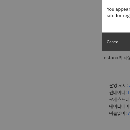
You appear
site for re
Cancel
Instana의 
운영 체제:
컨테이너:
오케스트레
데이터베이
미들웨어: