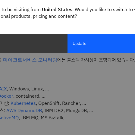
 to be visiting from
United States
. Would you like to switch to 
gional products, pricing and content?
Update
자동
에는 풀스택 가시성이 포함되어 있습니다.
마이크로서비스 모니터링
, Windows, Linux, …
AIX
, containerd, …
Docker
이션:
, OpenShift, Rancher, …
Kubernetes
스:
, IBM DB2, MongoDB, …
AWS DynamoDB
, IBM MQ, MS BizTalk, …
ActiveMQ