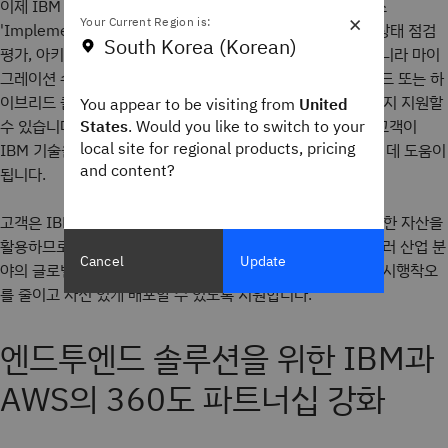
이제 IBM Technology Expert Labs 컨설턴트는 전문 서비스
×
Your Current Region is:
'Implement' 세트를 통해 조직의 팀과 협력하여 계획 수립, 상태 점검
South Korea (Korean)
평가, 아키텍처 설계 워크숍을 제공할 수 있습니다. 이 뿐만 아니라 마이
그레이션 수행, 아키텍처 구현, 성능 미세 조정, 퍼블릭 클라우드 또는 하
이브리드 클라우드에서 보안 기능 구성·맞춤화 및 환경 확장까지 지원할
You appear to be visiting from
United
수 있습니다. 이러한
States
'실습형(hands on keyboard)'
. Would you like to switch to your
활동은 고객이
local site for regional products, pricing
IBM 기술을 도입하는 속도를 높이고 ROI를 더 빨리 인식하는 데 도움이
and content?
됩니다.
고객은 IBM 분야별 전문가들이 모범 사례 패턴과 재사용 가능한 자산을
활용하므로 안심하고 배포할 수 있습니다. 이들 전문가들은 여러 산업 분
Cancel
Update
야의 글로벌 조직을 지원한 경험과 노하우를 바탕으로 기업이 시행착오
를 줄이고 자신 있게 배포할 수 있도록 지원합니다.
엔드투엔드 솔루션을 위한 IBM과
AWS의 360도 파트너십 강화