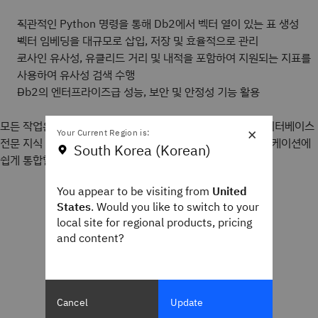
직관적인 Python 명령을 통해 Db2에서 벡터 열이 있는 표 생성
벡터 임베딩을 대규모로 삽입, 저장 및 효율적으로 관리
코사인 유사성, 유클리드 거리 및 내적을 포함하여 지원되는 지표를
사용하여 유사성 검색 수행
Db2의 엔터프라이즈급 성능, 보안 및 안정성 기능 활용
모든 작업은 익숙한 Python 워크플로를 통해 지원되므로 데이터베이스
×
Your Current Region is:
전문 지식 없이 Db2를 최신 생성형 AI 및 에이전틱 AI 애플리케이션에
South Korea (Korean)
쉽게 통합할 수 있습니다.
You appear to be visiting from
United
States
. Would you like to switch to your
local site for regional products, pricing
and content?
Cancel
Update