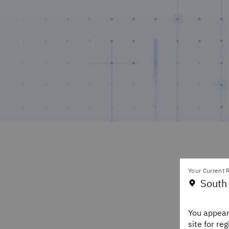
Your Current R
South
You appear
site for re