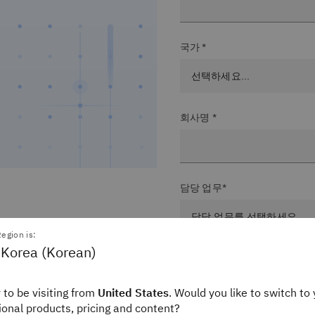
국가 *
회사명 *
담당 업무*
egion is:
 Korea (Korean)
직급 *
 to be visiting from
United States
. Would you like to switch to 
gional products, pricing and content?