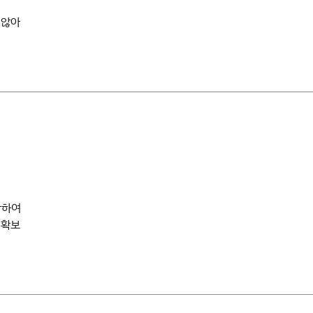
지 않아
합하여
 확보