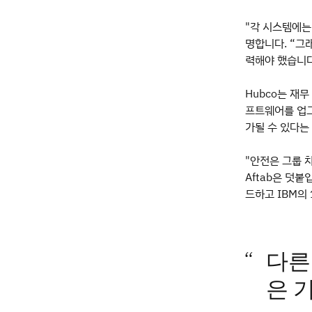
"각 시스템에는 
명합니다. “그
력해야 했습니다
Hubco는 재무
프트웨어를 업그
가될 수 있다는
"안전은 그룹 차
Aftab은 덧
드하고 IBM의
다른
은 