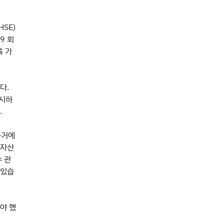
HSE)
9 회
록 가
다.
주시하
.
과거에
 자산
 관
 있습
야 했