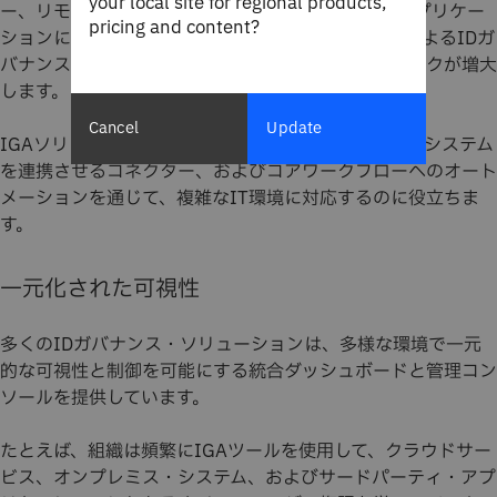
your local site for regional products,
ー、リモート・ワークステーション、多数のSaaSアプリケー
pricing and content?
ションに広がっています。この複雑さにより、手動によるIDガ
バナンスがほぼ不可能になり、セキュリティー・リスクが増大
します。
Cancel
Update
IGAソリューションは、一元化された可視性、異種のシステム
を連携させるコネクター、およびコアワークフローへのオート
メーションを通じて、複雑なIT環境に対応するのに役立ちま
す。
一元化された可視性
多くのIDガバナンス・ソリューションは、多様な環境で一元
的な可視性と制御を可能にする統合ダッシュボードと管理コン
ソールを提供しています。
たとえば、組織は頻繁にIGAツールを使用して、クラウドサー
ビス、オンプレミス・システム、およびサードパーティ・アプ