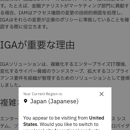
す。たとえば、金融アナリストがマーケティング部門に異動す
る場合、IAMはアクセス権限の変更の技術的側面を処理し、
IGAはそれらの変更が企業のポリシーに準拠していることを確
認する際に役立ちます。
IGAが重要な理由
IGAソリューションは、複雑化するエンタープライズIT環境、
変化するサイバー脅威のランドスケープ、拡大するコンプライ
アンス要件を組織が管理するためのソリューションとして登場
しました。
×
Your Current Region is:
複雑なハイブリッドIT環境
Japan (Japanese)
You appear to be visiting from
United
エンタープライズ・ネットワークは現在、オンプレミス シス
States
. Would you like to switch to
テム、
および
・プロバイダ
プライベート
パブリック・クラウド