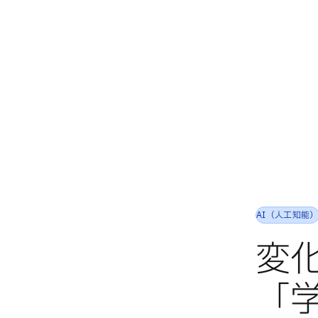
AI（人工知能
変
「学