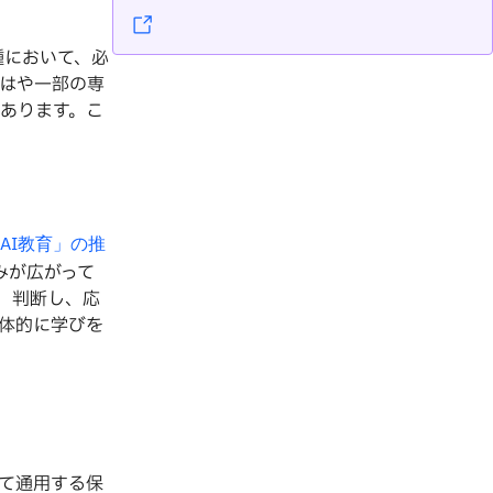
種において、必
もはや一部の専
あります。こ
AI教育」の推
みが広がって
、判断し、応
体的に学びを
て通用する保