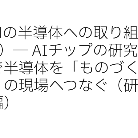
BMの半導体への取り
）― AIチップの研
で半導体を「ものづ
」の現場へつなぐ（
編）