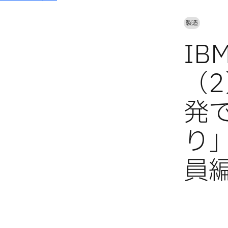
製造
I
（2
発
り
員