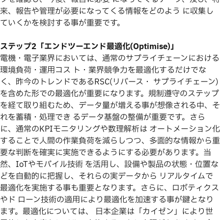
来、報告や管理が必要になってくる情報をどのよう に収集し
ていくかを検討する事が重要です。
ステップ2「エンドツーエンド最適化(Optimise)」
電機・電子業界においては、通常のサプライチェーンにおける
環境負荷・運用コス ト・業界競争力を最適化するだけでな
く、昨今のトレンドであるRSC(リバース・ サプライチェーン)
を含めた形での最適化が重要になります。規制遵守のステップ
を経て取り組むため、データ量が増える事が想像される中、そ
れを蓄積・処理でき るデータ基盤の整備が重要です。さら
に、通常のKPIモニタリングや数理解析は オートメーション化
することで人間の作業負荷を減らしつつ、多面的な情報から重
要な判断を確実に実施できるようにする必要があります。当
然、IoTやモバイル技術 を活用し、設備や製品の状態・位置な
どを自動的に把握し、それらの実データから リアルタイムで
最適化を実施する事も重要となります。さらに、ロボティクス
やド ローン技術の適用により最適化を加速する事が鍵となり
ます。最適化については、 日本企業は「カイゼン」により世