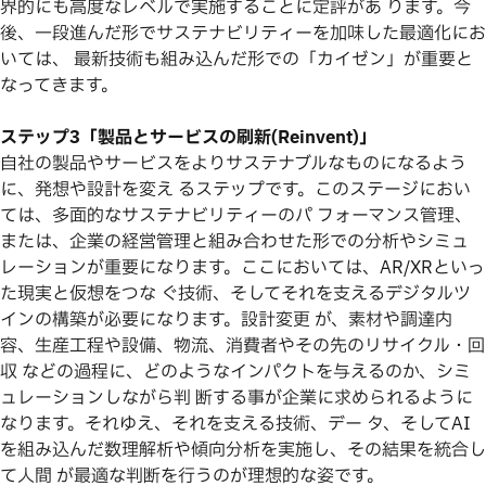
界的にも高度なレベルで実施することに定評があ ります。今
後、一段進んだ形でサステナビリティーを加味した最適化にお
いては、 最新技術も組み込んだ形での「カイゼン」が重要と
なってきます。
ステップ3「製品とサービスの刷新(Reinvent)」
自社の製品やサービスをよりサステナブルなものになるよう
に、発想や設計を変え るステップです。このステージにおい
ては、多面的なサステナビリティーのパ フォーマンス管理、
または、企業の経営管理と組み合わせた形での分析やシミュ
レーションが重要になります。ここにおいては、AR/XRといっ
た現実と仮想をつな ぐ技術、そしてそれを支えるデジタルツ
インの構築が必要になります。設計変更 が、素材や調達内
容、生産工程や設備、物流、消費者やその先のリサイクル・回
収 などの過程に、どのようなインパクトを与えるのか、シミ
ュレーションしながら判 断する事が企業に求められるように
なります。それゆえ、それを支える技術、デー タ、そしてAI
を組み込んだ数理解析や傾向分析を実施し、その結果を統合し
て人間 が最適な判断を行うのが理想的な姿です。