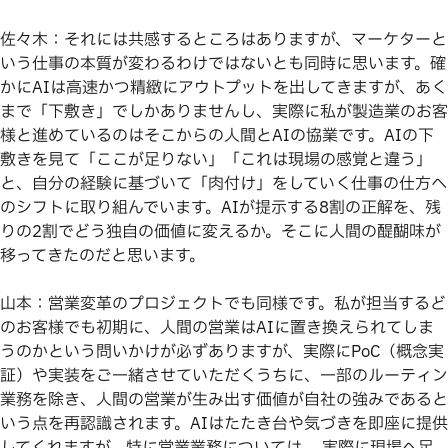
佐々木：それには共感するところはありますが、マーケターと
いう仕事の本質が変わるわけではないとも同時に思います。確
かにAIは高速かつ精緻にアウトプットを出してきますが、あく
まで「下敷き」でしかありませんし、実際に私が製造業のお客
様と進めているのはそこからの人間とAIの協業です。AIの下
敷きを見て「ここが足りない」「これは現場の感覚と違う」
と、自分の経験に基づいて「肉付け」をしていく仕事の仕方へ
のシフトに取り組んでいます。AIが提示する8割の正解を、残
りの2割でどう独自の価値に変えるか。そこに人間の醍醐味が
移ってきたのだと思います。
山本：営業変革のプロジェクトでも同様です。私が担当するど
のお客様でも初期に、人間の営業はAIに置き換えられてしま
うのかという問いかけが必ずありますが、実際にPoC（概念実
証）や実装をご一緒させていただくうちに、一部のルーティン
業務を除き、人間の営業が生み出す価値が自社の強みであると
いう点を再認識されます。AIはたたき台や気づきを即座に提供