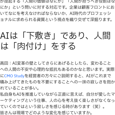
が提起する「人間の価値はなにか」「人間が担うべき役割はな
にか」という問いに対する対応です。企業は顧客フロントにお
いてなにを考えなければならないか、AI時代のプロフェッシ
ョナルに求められる資質という視点を織り交ぜて深掘ります。
AIは「下敷き」であり、人間
は「肉付け」をする
高田：AI変革の壁としてさらにあげるとしたら、変わること
への人間の不安や心理的な抵抗もあるのかなと思います。実際
に
を経営者の方々にご説明すると、AIがこれまで
CMO Study
積み上げてきたものを不要にすることへの一抹の寂しさを抱か
れていることが多い。
私自身もAIを推進していながら正直に言えば、自分が愛したマ
ーケティングという仕事、人の心を考え抜く楽しさがなくなっ
ていくのではという寂しさを感じる時があります（笑）。
皆さんは現場でどのような変化を感じていますか。