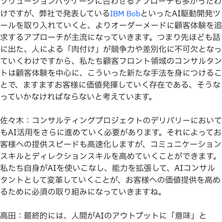
ソリューションパッケージに合わせるアプローチも多かったわ
けですが、弊社で発表している
といったAI駆動開発ツ
IBM Bob
ールを取り入れていくと、よりオーダーメードに顧客体験を追
求するアプローチが主流になっていきます。つまり先ほども話
に出た、人による「肉付け」が競争力や差別化に不可欠となっ
ていくわけですから、私たち顧客フロント領域のコンサルタン
トは顧客体験を中心に、こういった新たな手法を身につけるこ
とで、ますますお客様に価値発揮していく存在である、そうな
っていかなければならないと考えています。
佐々木：コンサルティングプロジェクトのデリバリーにおいて
もAI活用をさらに進めていく必要があります。それによってお
客様への提供スピードも高速化しますが、コミュニケーション
スキルとディレクションスキルを高めていくことができます。
私たち自身がAIを使いこなし、能力を拡張して、AIコンサル
タントとして変革していくことが、お客様への価値提供を高め
るために必須の取り組みになっていきますね。
高田：最終的には、人間がAIのアウトプットに「意味」と