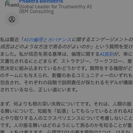
Phaedra Boinodiris
Global Leader for Trustworthy AI
IBM Consulting
私は最近「
に関するエンゲージメントの
AIの倫理とガバナンス
成否はどのような方法で測るのがよいのか」
という質問を受け
ました。私が成否を測る基準は、倫理に関する
が、単に
AI原則
文書化されるにとどまらず、ストラテジー、ワークフロー、意
思決定に組み込まれているかどうかです。質問をする権限がど
のチームにも与えられ、影響のあるコミュニティーのいずれも
包含され、それぞれの段階で説明責任が保たれるモデルが構築
されているなら、正しい道にいます。
まず、何よりも根の深い失敗についてです。それは、人間の振
る舞いについて、知能を「拡張」してもらっているとされるAI
とやり取りする人のエクスペリエンスについて考慮しないこと
です。人の振る舞いはどのようにして測るのかを知ることが重
要、と私は考えます。心理学101の基本原則の1つは、はるか