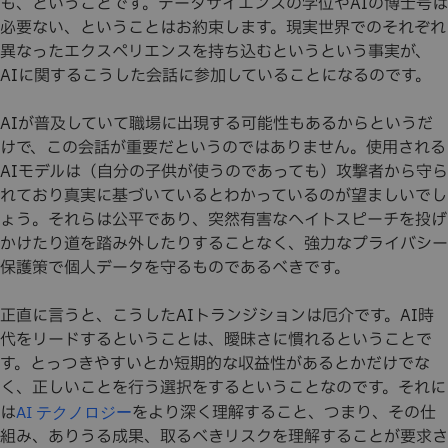
も、ということです。データサイエンスの学位やAIの博士号は
必要ない、ということはお約束します。現実世界でのそれぞれ
異なったエクスペリエンスを持ち込むというという事実が、
AIに関するこうした会話に参加していることになるのです。
AIが普及していて職場に出現する可能性もあるからというだ
けで、この会話が重要だというのではありません。使用される
AIモデルは（自分の子供が使うのであっても）攻撃者から守ら
れており真実に基づいているとわかっているのが望ましいでし
ょう。それらは公平であり、突然有害なヘイトスピーチを投げ
かけたり道を踏み外したりすることなく、強力なプライバシー
保護策で個人データを守るものであるべきです。
正直に言うと、こうしたAIトランジションは厄介です。AI時
代をリードするということは、曖昧さに慣れるということで
す。とっつきやすいとか短期的な収益性があるとかだけでな
く、正しいことを行う選択をするということなのです。それに
は
をより深く理解すること、つまり、その仕
AI テクノロジー
組み、ありうる成果、取るべきリスクを理解することが要求さ