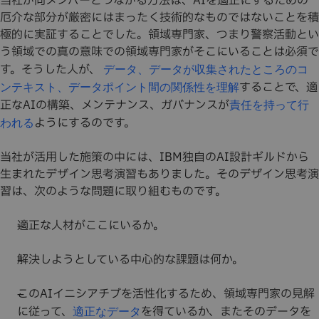
当社が同メンバーとつながる方法は、AIを適正にするための
厄介な部分が厳密にはまったく技術的なものではないことを積
極的に実証することでした。領域専門家、つまり警察活動とい
う領域での真の意味での領域専門家がそこにいることは必須で
す。そうした人が、
データ、データが収集されたところのコ
することで、適
ンテキスト、データポイント間の関係性を理解
正なAIの構築、メンテナンス、ガバナンスが
責任を持って行
ようにするのです。
われる
当社が活用した施策の中には、IBM独自のAI設計ギルドから
生まれたデザイン思考演習もありました。そのデザイン思考演
習は、次のような問題に取り組むものです。
適正な人材がここにいるか。
解決しようとしている中心的な課題は何か。
このAIイニシアチブを活性化するため、領域専門家の見解
に従って、
を得ているか、またそのデータを
適正なデータ