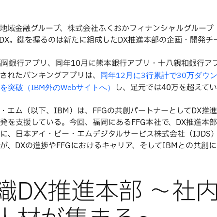
地域金融グループ、株式会社ふくおかフィナンシャルグループ
るDX。鍵を握るのは新たに組成したDX推進本部の企画・開発チ
に福岡銀行アプリ、同年10月に熊本銀行アプリ・十八親和銀行ア
されたバンキングアプリは、
同年12月に3行累計で30万ダウ
し、足元では40万を超えて
を突破（IBM外のWebサイトへ）
・エム（以下、IBM）は、FFGの共創パートナーとしてDX推
発を支援している。今回、福岡にあるFFG本社で、DX推進本
に、日本アイ・ビー・エムデジタルサービス株式会社（IJDS）
が、DXの進捗やFFGにおけるキャリア、そしてIBMとの共創
織DX推進本部 〜社