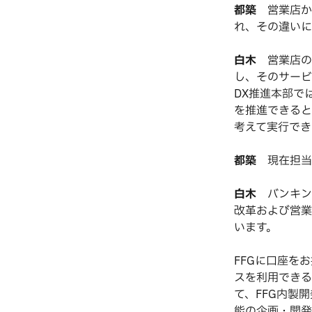
都築
営業店から
れ、その違いに
白木
営業店の
し、そのサービ
DX推進本部で
を推進できると
考えて実行でき
都築
現在担当
白木
バンキング
改革および営業
います。
FFGに口座を
スを利用できる
て、FFG内製
能の企画・開発