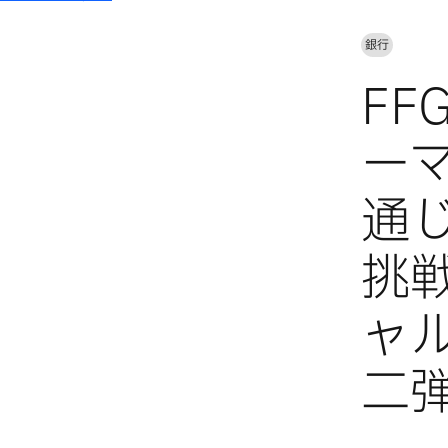
銀行
F
ー
通
挑
ャル
二