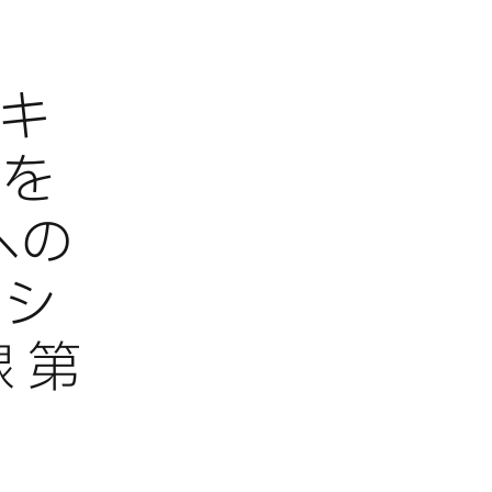
のキ
発を
への
ンシ
 第