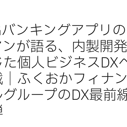
FGバンキングアプリ
マンが語る、内製開
じた個人ビジネスDX
戦｜ふくおかフィナ
グループのDX最前線
弾