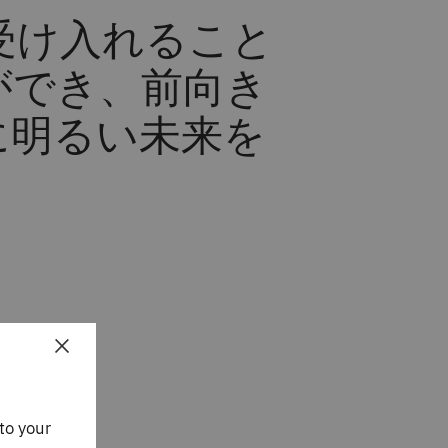
受け入れること
ができ、前向き
に明るい未来を
×
to your