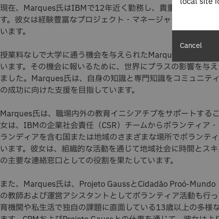
local site 
現在、Marques氏はIBMで12年近く勤務し、貴重なIBM
す。彼女は経験豊富なプロジェクト・マネージャーとして、ブ
います。
Cancel
授業料なしで大学に通う機会を与えられたMarques氏は、信
います。その機会に報いるために、世界にプラスの影響を与え
ました。Marques氏は、自身の知識と専門知識をコミュニテ
の成功に向けた支援を目指しています。
Marques氏は、職場内外の教育イニシアチブをサポートする
女は、IBMの企業社会責任（CSR）チームからボランティア
ランディアを含む国または地域のさまざまな場所でボランティ
います。彼女は、組織的な活動を通じて地域社会に時間とスキ
の主要な連絡窓口としての役割を果たしています。
また、Marques氏は、Projeto GaussとCidadão Proó-M
の教師および運営アシスタントとしてボランティア活動も行っ
育機関や私生活で独自の課題に直面している13歳以上の多様