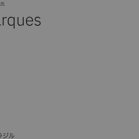
s氏
rques
ラジル