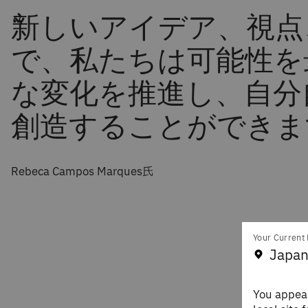
“
新しいアイデア、視点
で、私たちは可能性を
な変化を推進し、自分
創造することができ
Rebeca Campos Marques氏
Your Current 
Japan
You appear