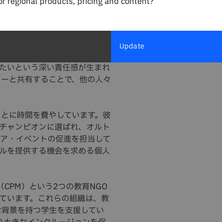
for regional products, pricing and content?
従業員としての地位を確立していま
ラジルでの取り組みを主導して
Update
じられないほどの感謝を感じて
たいという深い責任感が生まれ
ィーと共有することで、他の人々
ことに時間を費やしています。彼
・チャンピオンに選ばれ、オルト
ア・イベントの促進を担当して
ルを提供する機会を求める個人
undo（CPM）という2つの教育NGO
ています。これらの組織は、教
な背景を持つ学生を支援してい