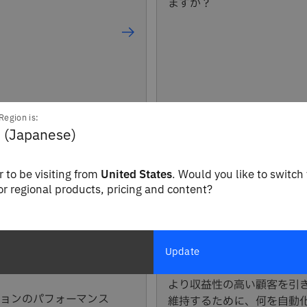
ますか？
Region is:
 (Japanese)
 to be visiting from
United States
. Would you like to switch 
for regional products, pricing and content?
第5章
・オペレーションを
カスタマー・サービス
てみましょう
Update
より収益性の高い顧客を引
ョンのパフォーマンス
維持するために、何を自動