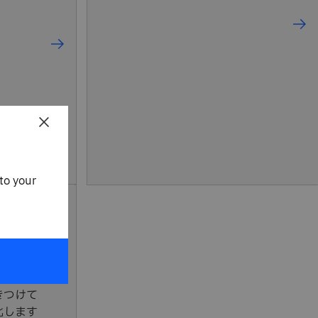
×
to your
の再考
きつけて
化します