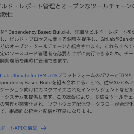
ビルド・レポート管理とオープンなツールチェーン
柔軟性
BM® Dependency Based Buildは、詳細なビルド・レポートを
し、ビルド・プロセスに関する洞察を提供し、GitLabやJenkin
どのオープン・ツールチェーンと統合されます。これらすべて
定のソースコード管理者を必要とせずに実行できるため、チー
開発環境を柔軟に管理できます。
プラットフォームのパワーとIBM®
tLab Ultimate for IBM z/OS
ependency Based Buildを組み合わせることで、従来のz/OS
ケーション向けにカスタマイズされたインテリジェントなビル
・システムを提供します。この統合により、多様なツールチェ
の管理が簡素化され、ソフトウェア配信ワークフローが合理化
て、継続的な統合と配信が容易になります。
ポートAPIの構築