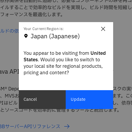
依存関係を自動的に追跡し、必要なコンポーネントのみを再コ
イルすることで効率的なビルドを実現し、ビルド時間を短縮し
フォーマンスを最適化します。
×
Your Current Region is:
ビルドの依存関係を管理する方法
Japan (Japanese)
You appear to be visiting from
United
States
. Would you like to switch to
your local site for regional products,
ava API for z/OSタスク・オートメーション
pricing and content?
BM® Dependency Based Buildを使用すると、z/OSタスクの
、MVSおよびTSO/ISPFコマンドの実行が可能になります。こ
Cancel
Update
PIはビルド・プロセスのオートメーションをサポートし、依存
とソースコードを効率的に管理するツールと統合します。
BBサーバーAPIリファレンス