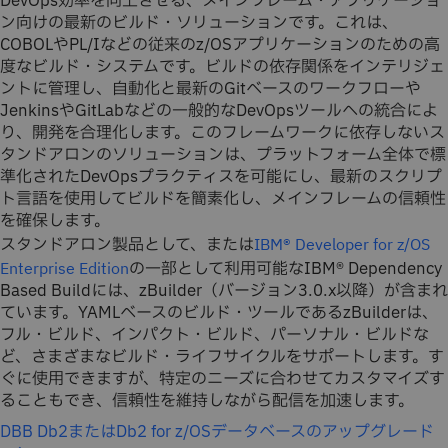
DevOps効率を向上させる、メインフレーム・アプリケーショ
ン向けの最新のビルド・ソリューションです。これは、
COBOLやPL/Iなどの従来のz/OSアプリケーションのための高
度なビルド・システムです。ビルドの依存関係をインテリジェ
ントに管理し、自動化と最新のGitベースのワークフローや
JenkinsやGitLabなどの一般的なDevOpsツールへの統合によ
り、開発を合理化します。このフレームワークに依存しないス
タンドアロンのソリューションは、プラットフォーム全体で標
準化されたDevOpsプラクティスを可能にし、最新のスクリプ
ト言語を使用してビルドを簡素化し、メインフレームの信頼性
を確保します。
スタンドアロン製品として、または
IBM® Developer for z/OS
の一部として利用可能なIBM® Dependency
Enterprise Edition
Based Buildには、zBuilder（バージョン3.0.x以降）が含まれ
ています。YAMLベースのビルド・ツールであるzBuilderは、
フル・ビルド、インパクト・ビルド、パーソナル・ビルドな
ど、さまざまなビルド・ライフサイクルをサポートします。す
ぐに使用できますが、特定のニーズに合わせてカスタマイズす
ることもでき、信頼性を維持しながら配信を加速します。
DBB Db2またはDb2 for z/OSデータベースのアップグレード