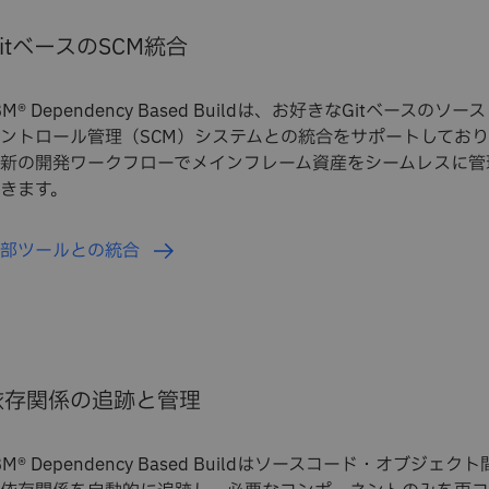
itベースのSCM統合
BM® Dependency Based Buildは、お好きなGitベースのソー
ントロール管理（SCM）システムとの統合をサポートしてお
新の開発ワークフローでメインフレーム資産をシームレスに管
きます。
外部ツールとの統合
依存関係の追跡と管理
BM® Dependency Based Buildはソースコード・オブジェクト