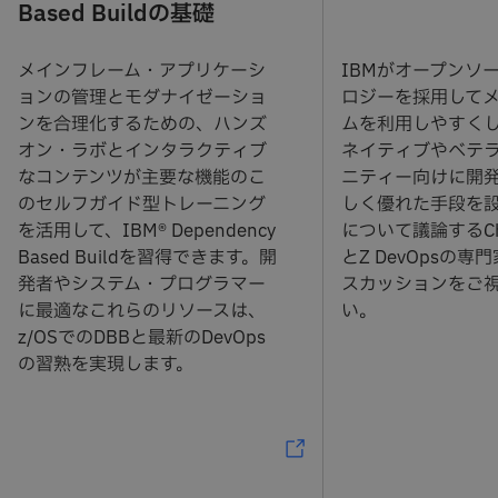
Based Buildの基礎
メインフレーム・アプリケーシ
IBMがオープンソ
ョンの管理とモダナイゼーショ
ロジーを採用して
ンを合理化するための、ハンズ
ムを利用しやすく
オン・ラボとインタラクティブ
ネイティブやベテ
なコンテンツが主要な機能のこ
ニティー向けに開
のセルフガイド型トレーニング
しく優れた手段を
を活用して、IBM® Dependency
について議論するChri
Based Buildを習得できます。開
とZ DevOpsの
発者やシステム・プログラマー
スカッションをご
に最適なこれらのリソースは、
い。
z/OSでのDBBと最新のDevOps
の習熟を実現します。