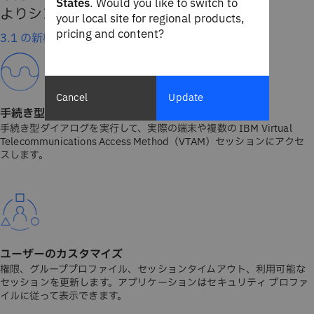
States
. Would you like to switch to
よりシンプルかつ生産的になります。
your local site for regional products,
pricing and content?
3.1 の新機能をご覧ください
Cancel
Update
手続き型ダイアログによるセッションアクセス
手続き型ダイアログを実行して、実際の端末や複数の IBM Virtual
Telecommunications Access Method（VTAM）セッションにアクセ
スします。
ユーザーのカスタマイズ
権限、グループプロファイル、セッションタイムアウト、利用可能な
セッションを更新します。アプリケーションはセキュリティ プロファ
イルに従って表示できます。