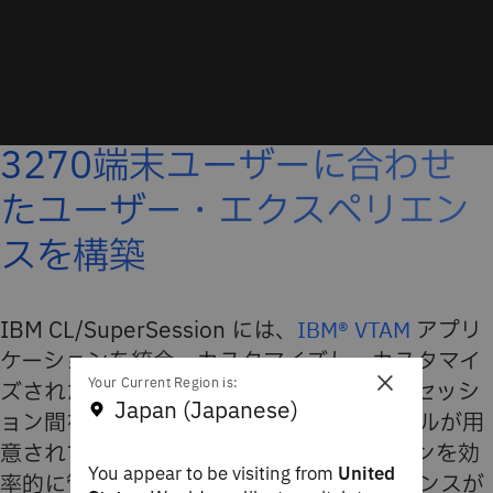
3270端末ユーザーに合わせ
たユーザー・エクスペリエン
スを構築
IBM CL/SuperSession には、
IBM® VTAM
アプリ
ケーションを統合・カスタマイズし、カスタマイ
×
Your Current Region is:
ズされたメニューでアクセスを制御して、セッシ
Japan (Japanese)
ョン間を即座に切り替えられる柔軟なツールが用
意されています。管理者はアプリケーションを効
You appear to be visiting from
United
率的に管理でき、ユーザー・エクスペリエンスが