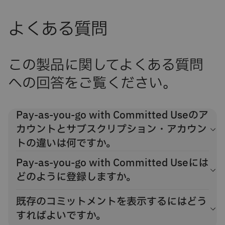
よくある質問
この製品に関してよくある質問
への回答をご覧ください。
Pay-as-you-go with Committed Useのア
カウントとサブスクリプション・アカウン
トの違いは何ですか。
Pay-as-you-go with Committed Useの課金モデルは、サブ
Pay-as-you-go with Committed Useには
スクリプション・アカウントの課金モデルに似ています。サ
どのように登録しますか。
ブスクリプションとは異なり、コミットメントがある場合
は、一定量の利用を確約したうえで、コミットメント期間が
IBM® Cloudセールスにご連絡いただき、IBM Cloud Pay-as-
既存のコミットメントを表示するにはどう
終了した後でも、プラットフォーム全体で割引を受けること
you-go with Committed Useにご登録ください。営業担当者
すればよいですか。
ができます。アカウントに発生した超過分も、引き続き割引
との打ち合わせの後、コミットメント見積もりの詳細とIBM