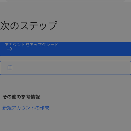
の対象となります。
クラウドの契約条件に関する情報が記載された確認メールが
既存のコミットメントを表示するには、IBM® Cloudコンソー
届きます。
ルから「
管理>請求と使用量
」に移動し、「
コミットメント
とサブスクリプション」
を選択します。タブをクリックする
次のステップ
と、有効なコミットメントの残りのクレジットと、まだ有効
になっていない今後のコミットメントが表示されます。コミ
ットメントは、その期間が満了するか、クレジットをすべて
アカウントをアップグレード
使うと期限議切れになります。
その他の参考情報
新規アカウントの作成