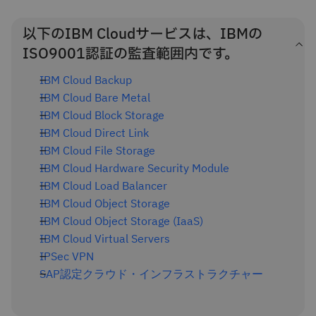
以下のIBM Cloudサービスは、IBMの
ISO9001認証の監査範囲内です。
IBM Cloud Backup
IBM Cloud Bare Metal
IBM Cloud Block Storage
IBM Cloud Direct Link
IBM Cloud File Storage
IBM Cloud Hardware Security Module
IBM Cloud Load Balancer
IBM Cloud Object Storage
IBM Cloud Object Storage (IaaS)
IBM Cloud Virtual Servers
IPSec VPN
SAP認定クラウド・インフラストラクチャー