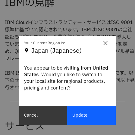
IBM Cloudインフラストラクチャー・サービスはISO 9001
標準に基づいて認定されています。IBMはISO 9001の全社
認証も取得しており、企業全体が認証済みのQMSを導入し
×
Your Current Region is:
ています。また、2001年から品質に関する企業方針を定
Japan (Japanese)
め、QMSの取り組みの方向性を示す4層の「グローバル品質
フレームワーク」モデルを確立しています。
You appear to be visiting from
United
IBM ISO 9001の認証は公開され、一般に入手可能です。以
States
. Would you like to switch to
下のサービスは、ISO9001の認証を取得し、毎年1回以上発
your local site for regional products,
行されるISO 9001証明書に記載されています。
pricing and content?
Cancel
Update
サービス