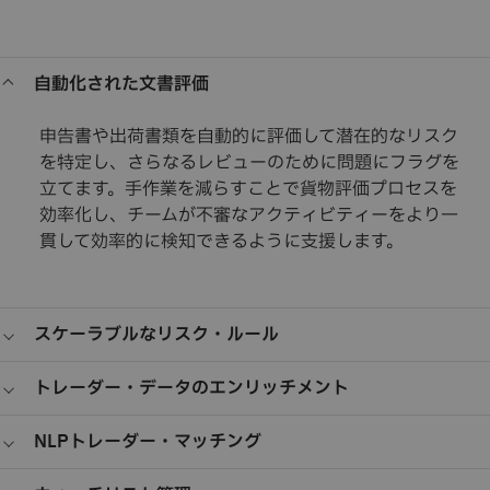
自動化された文書評価
申告書や出荷書類を自動的に評価して潜在的なリスク
を特定し、さらなるレビューのために問題にフラグを
立てます。手作業を減らすことで貨物評価プロセスを
効率化し、チームが不審なアクティビティーをより一
貫して効率的に検知できるように支援します。
スケーラブルなリスク・ルール
専門家がリスク・プロファイルを長期にわたって定義、管理、
トレーダー・データのエンリッチメント
および洗練できるようにする、構成可能なルール・エンジンを
使用します。スクリーニング・基準に対する高度な制御を維持
過去のトレーダー情報で出荷・評価を強化することにより、リ
NLPトレーダー・マッチング
しながら、変化する運用の要件や進化する脅威・パターンに評
スク・アセスメントの正確性を向上させます。スクリーニング
価を適応させます。
活動にいっそう豊かなコンテキストを追加し、長期にわたるパ
不一致が存在する場合でも、トレーダーの記録を参照データと