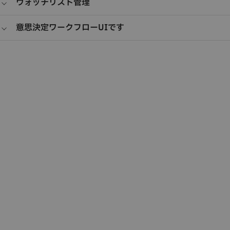
ウォッチリスト管理
ターンや潜在的な懸念事項の特定に役立つデータによって、よ
照合するために自然言語処理を適用します。記録全体の識別正
り情報に基づいた意思決定を支援します。
確性を向上させ、名前や形式のバリエーション、または不完全
スクリーニング・プロセスの間に高リスクのエンティティーを
意思決定ワークフローUIです
な情報によって生じる課題を軽減します。
特定しやすくするために、社内および社外のウォッチリストを
維持および適用します。より一貫性のある効率的な貨物リスク
手動レビューや運用の意思決定をサポートするために、タスク
分析を支援するために、中央集中型のウォッチリスト管理を使
管理が組み込まれたブラウザー・ベースのインターフェースを
用してモニタリングの取り組みを強化します。
使用します。中央集中型の環境内で、アナリストがワークフロ
ーを整理し、フラグが立てられたアクティビティーをレビュー
し、評価タスクをより効率的に管理できるように支援します。