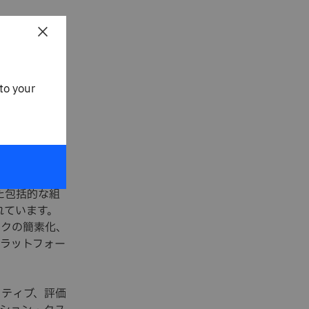
理的リーチに
×
た。
to your
えた包括的な組
まれています。
スクの簡素化、
ラットフォー
ラティブ、評価