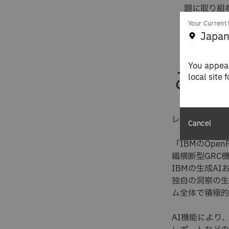
題に取り組
市場でのプ
Your Current 
ついても考
Japan
技術革新
：
You appear
この
local site 
レポートには次
Cancel
「IBMのOp
織横断型GRC機
IBMの生成A
独自の洞察の生
ム全体で積極的
AI機能により