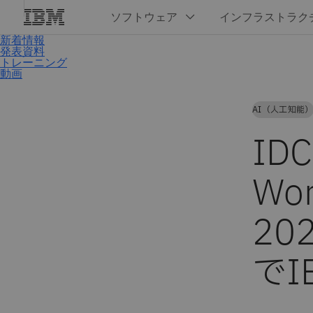
AI（人工知能
IDC
Wor
202
で