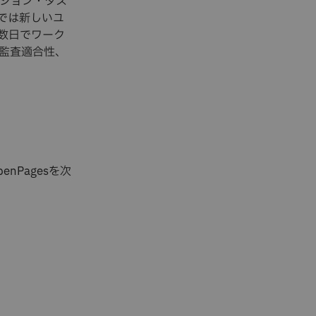
ション・タス
では新しいユ
数日でワーク
、監査適合性、
Pagesを次