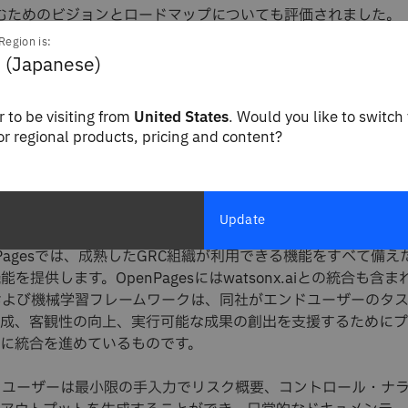
むためのビジョンとロードマップについても評価されました。
レゼンス要因
：このレポートでは、市場シェア、成長軌道、地
Region is:
慮されています。
 (Japanese)
特にAIの能力、統合の可能性、拡張性について注意を払いまし
 to be visiting from
United States
. Would you like to switch 
評価が意味すること
for regional products, pricing and content?
のように書かれています。
Update
enPagesでは、成熟したGRC組織が利用できる機能をすべて備
能を提供します。OpenPagesにはwatsonx.aiとの統合も含
Iおよび機械学習フレームワークは、同社がエンドユーザーのタ
成、客観性の向上、実行可能な成果の創出を支援するためにプ
に統合を進めているものです。
、ユーザーは最小限の手入力でリスク概要、コントロール・ナ