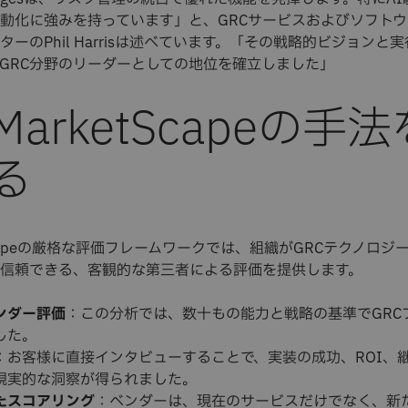
動化に強みを持っています」と、GRCサービスおよびソフト
ーのPhil Harrisは述べています。「その戦略的ビジョンと
GRC分野のリーダーとしての地位を確立しました」
 MarketScapeの手
る
etScapeの厳格な評価フレームワークでは、組織がGRCテクノロ
信頼できる、客観的な第三者による評価を提供します。
ンダー評価
：この分析では、数十もの能力と戦略の基準でGRC
した。
：お客様に直接インタビューすることで、実装の成功、ROI、
現実的な洞察が得られました。
たスコアリング
：ベンダーは、現在のサービスだけでなく、新