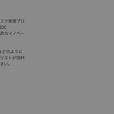
リスク管理プロ
DC
続的なイノベー
チをどのように
リストがIBM
ださい。