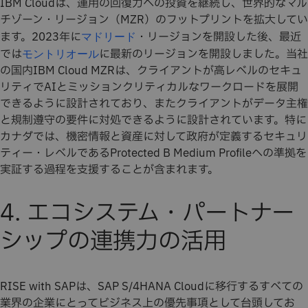
IBM Cloudは、運用の回復力への投資を継続し、世界的なマル
チゾーン・リージョン（MZR）のフットプリントを拡大してい
ます。2023年に
・リージョンを開設した後、最近
マドリード
では
に最新のリージョンを開設しました。当社
モントリオール
の国内IBM Cloud MZRは、クライアントが高レベルのセキュ
リティでAIとミッションクリティカルなワークロードを展開
できるように設計されており、またクライアントがデータ主権
と規制遵守の要件に対処できるように設計されています。特に
カナダでは、機密情報と資産に対して政府が定義するセキュリ
ティー・レベルであるProtected B Medium Profileへの準拠を
実証する過程を支援することが含まれます。
4. エコシステム・パートナー
シップの連携力の活用
RISE with SAPは、SAP S/4HANA Cloudに移行するすべての
業界の企業にとってビジネス上の優先事項として台頭してお