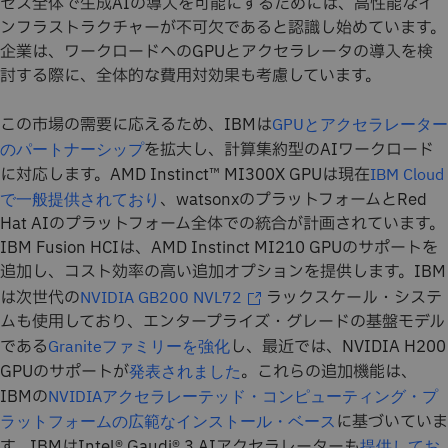
セス全体で生成AIの導入を可能にするためには、高性能なイ
ンフラストラクチャーが不可欠であると認識し始めています。
企業は、ワークロードへのGPUとアクセラレータの導入を検
討する際に、全体的な費用対効果も考慮しています。
この市場の需要に応えるため、IBMは
GPUとアクセラレーター
を拡大し、計算集約型のAIワークロード
のパートナーシップ
に対応します。AMD Instinct™ MI300X GPUは現在
IBM Cloud
、watsonxのプラットフォームとRed
で一般提供されており
Hat AIのプラットフォーム全体での統合が計画されています。
IBM Fusion HCIは、AMD Instinct MI210 GPUのサポートを
追加し、コスト効率の高い追加オプションを提供します。IBM
は次世代の
ラックスケール・システ
NVIDIA GB200 NVL72
ムも使用しており、エンタープライズ・グレードの基盤モデル
である
し、最近では、NVIDIA H200
Graniteファミリーを強化
GPUのサポートが
。これらの追加機能は、
発表されました
IBMの
NVIDIAアクセラレーテッド・コンピューティング・プ
に基づいていま
ラットフォームの広範なインストール・ベース
す。IBMはIntel® Gaudi® 3 AIアクセラレーターも
提供してお