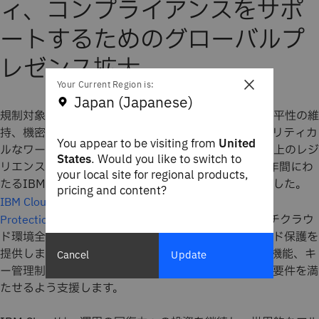
ィ、コンプライアンスをサポ
ートするためのグローバルプ
レゼンス拡大
×
Your Current Region is:
Japan (Japanese)
規制対象セクターの企業は、安定性の維持や市場の公平性の維
持、機密データの保護を目指す中で、ミッション・クリティカ
You appear to be visiting from
United
ルなワークロードの稼働維持を支援するために、運用上のレジ
States
. Would you like to switch to
リエンスを重視する必要があります。これは、過去2年間にわ
your local site for regional products,
たるIBM Cloudのサービス拡大にとって重要な焦点でした。
pricing and content?
IBM Cloud Security and Compliance Center Workload
プラットフォームは、ハイブリッド・マルチクラウ
Protection
ド環境全体にわたって可視性、体制管理、ワークロード保護を
提供します。また、機密コンピューティング、暗号化機能、キ
Cancel
Update
ー管理制御を通じて、お客様がデータ・プライバシー要件を満
たせるよう支援します。