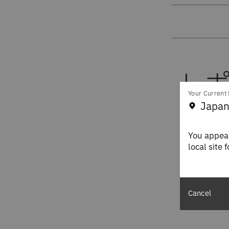
Your Current 
Japan
You appear
local site 
レポート
Cancel
いします