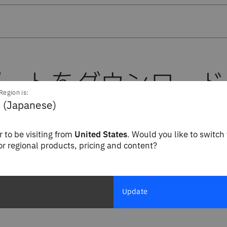
Region is:
 (Japanese)
 to be visiting from
United States
. Would you like to switch 
for regional products, pricing and content?
にアクセスするには、以下のフォームにご記入をお
Update
。