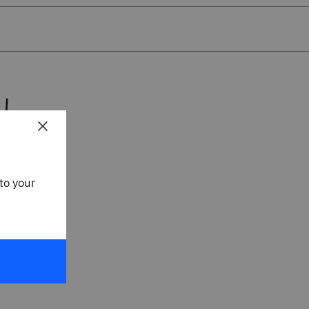
×
to your
願