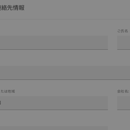
連絡先情報
ご氏名
または地域
会社名: