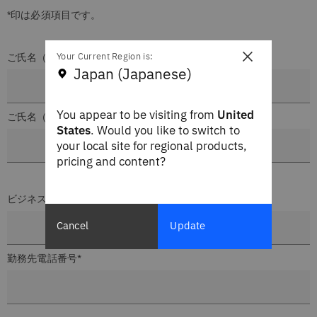
*印は必須項目です。
×
Your Current Region is:
ご氏名（姓）*
Japan (Japanese)
You appear to be visiting from
United
ご氏名（名）*
States
. Would you like to switch to
your local site for regional products,
pricing and content?
ビジネス用メール・アドレス*
Cancel
Update
勤務先電話番号*