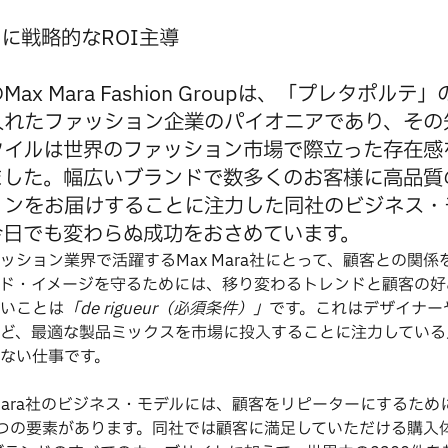
らに戦略的なROI主導
ax Mara Fashion Groupは、「プレタポルテ」
入れたファッション企業のパイオニアであり、その
タイルは世界のファッション市場で際立った存在感
ました。幅広いブランドで数多くのお客様に高品質
ョンをお届けすることに注力した同社のビジネス・
今日でも変わらぬ成功をおさめています。
ッション業界で活躍するMax Mara社にとって、顧客との関係
ド・イメージを守るためには、移り変わるトレンドと顧客の好
いことは
「de rigueur（必須条件）」
です。これはデザイナー
ど、最適な製品ミックスを市場に投入することに注力している
ない仕事です。
 Mara社のビジネス・モデルには、顧客をリピーターにするため
つの要素があります。同社では顧客に満足していただける購入