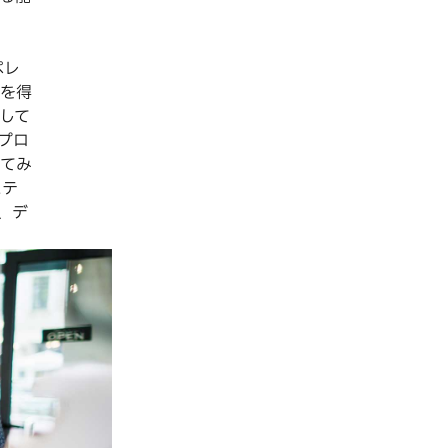
ペレ
を得
して
プロ
てみ
ステ
、デ