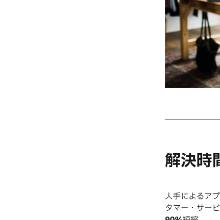
解決時
人手によるアプ
タマー・サービ
90%
短縮