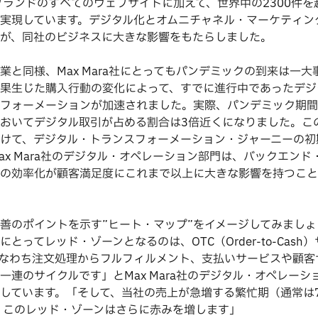
ブランドのすべてのウェブサイトに加えて、世界中の2300件を
実現しています。デジタル化とオムニチャネル・マーケティン
が、同社のビジネスに大きな影響をもたらしました。
業と同様、Max Mara社にとってもパンデミックの到来は一大
果生じた購入行動の変化によって、すでに進行中であったデジ
フォーメーションが加速されました。実際、パンデミック期間
おいてデジタル取引が占める割合は3倍近くになりました。こ
けて、デジタル・トランスフォーメーション・ジャーニーの初
ax Mara社のデジタル・オペレーション部門は、バックエンド
の効率化が顧客満足度にこれまで以上に大きな影響を持つこと
善のポイントを示す”ヒート・マップ”をイメージしてみましょ
とってレッド・ゾーンとなるのは、OTC（Order-to-Cash
なわち注文処理からフルフィルメント、支払いサービスや顧客
一連のサイクルです」とMax Mara社のデジタル・オペレーシ
しています。「そして、当社の売上が急増する繁忙期（通常は7
、このレッド・ゾーンはさらに赤みを増します」