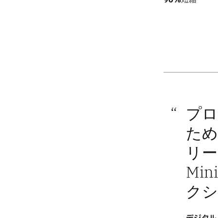
プロ
ため
リー
Mi
クシ