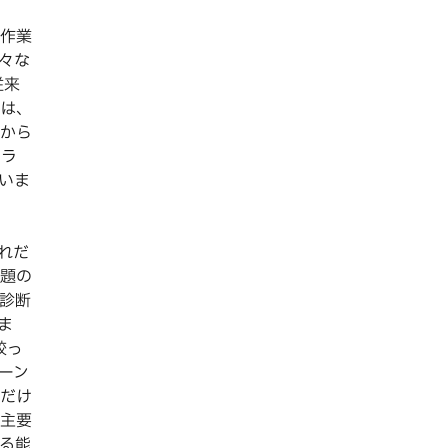
作業
々な
従来
は、
から
トラ
いま
れだ
問題の
診断
ま
絞っ
ーン
だけ
主要
る能