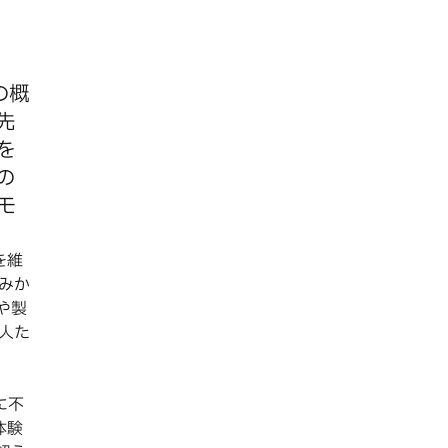
の概
先
を
の
モ
を維
みか
や製
人た
に不
体験