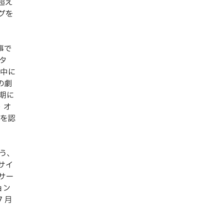
超え
グを
事で
タ
中に
の劇
期に
・オ
を認
う、
）サイ
サー
ョン
 月