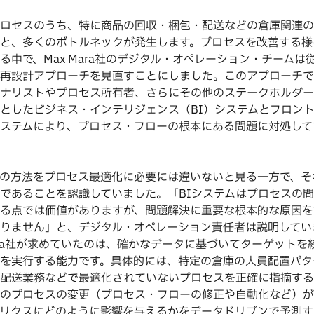
ロセスのうち、特に商品の回収・梱包・配送などの倉庫関連の
と、多くのボトルネックが発生します。プロセスを改善する様
る中で、Max Mara社のデジタル・オペレーション・チームは
再設計アプローチを見直すことにしました。このアプローチで
ナリストやプロセス所有者、さらにその他のステークホルダー
としたビジネス・インテリジェンス（BI）システムとフロン
ステムにより、プロセス・フローの根本にある問題に対処して
の方法をプロセス最適化に必要には違いないと見る一方で、そ
であることを認識していました。「BIシステムはプロセスの
る点では価値がありますが、問題解決に重要な根本的な原因を
りません」と、デジタル・オペレーション責任者は説明してい
Mara社が求めていたのは、確かなデータに基づいてターゲットを
を実行する能力です。具体的には、特定の倉庫の人員配置パタ
配送業務などで最適化されていないプロセスを正確に指摘する
のプロセスの変更（プロセス・フローの修正や自動化など）が
リクスにどのように影響を与えるかをデータドリブンで予測す