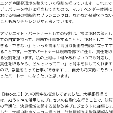
ニングや開発環境を整えていく役割を担っています。これまで
デリバリーを中心に担当してきたので、マルチベンダー体制に
おける横串の横断的なプランニングは、なかなか経験できない
こともありチャレンジだと考えています。
アソシエイト・パートナーとしての役割は、常にIBMの顔とし
ての自覚を持って、現場で仕事をすることと、IBMとして「で
きる・できない」といった提案や高度な折衝を先頭に立ってす
ることです。一方でパートナーは現場を部下に任せ、責任を取
る役割を担います。私の上司は「何かあればいつでも対応し、
責任を取るから、どんといってこい」と背中を押してくれます
ので、裁量をもって仕事ができますし、自分も将来的にそうい
ったパートナーになりたいと思います。
【Naoko.O】3つの案件を推進してきました。大手銀行様で
は、AIやRPAを活用したプロセスの自動化を行うことで、決算
の早期化、決算領域に関する業務改善プロジェクトに従事しま
した。大手自動車メーカー様では、財務情報や非財務情報を活