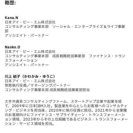
略歴:
Kana.N
日本アイ・ビー・エム株式会社
コンサルティング事業本部 ソーシャル・エンタープライズ＆ライフ事業
部
アソシエイト・パートナー
Naoko.O
日本アイ・ビー・エム株式会社
コンサルティング事業本部 成長戦略統括事業部 ファイナンス・トラン
スフォーメーション
アソシエイト・パートナー
川上 結子（かわかみ・ゆうこ）
日本アイ・ビー・エム株式会社
常務執行役員／マネージングパートナー
コンサルティング事業本部 成長戦略統括事業部担当
大手外資系コンサルティングファーム、スタートアップ企業や起業を経
て、2009年に日本IBM入社。製造業を中心としたお客様へのコンサルティ
ング・ビジネスを担当後、2020年に執行役員に就任。2021年から全業種
のお客様向けにファイナンス・サプライチェーン・トランスフォーメーシ
ョン領域、2023年からその上位組織であるビジネス・トランスフォーメー
ション・サービス領域を担当。