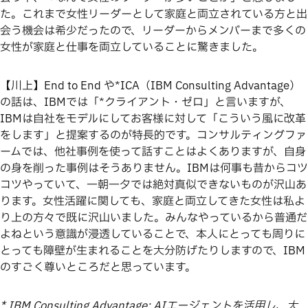
た。これまで女性リーダーとして家庭と両立されている方と出
会う機会は希少だったので、リーダーからメンバーまで多くの
女性が家庭と仕事を両立していることに驚きました。
【川上】End to End や*ICA（IBM Consulting Advantage）
の話は、IBMでは「*クライアント・ゼロ」と言いますが、
IBMは自社をモデルにしてお客様に対して「こういう風に改革
をします」と提案するのが特長的です。コンサルティングファ
ームでは、他社事例を使って話すことはよくありますが、自身
の身を削った事例はそうありません。IBMは何事も昔からコツ
コツやっていて、一朝一夕では絶対真似できないものが沢山あ
ります。女性活躍に関しても、家庭と両立してきた女性は私よ
り上の方々で既に沢山いました。みんなやっているから普通だ
よねという意識が浸透していることで、本人にとっても周りに
とっても障壁が生まれることを大分防げたりしますので、IBM
のすごく尊いところだと思っています。
* IBM Consulting Advantage: AIエージェントを活用し、大