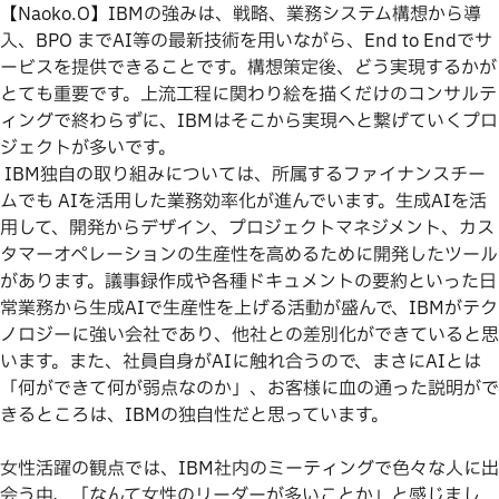
【Naoko.O】IBMの強みは、戦略、業務システム構想から導
入、BPO までAI等の最新技術を用いながら、End to Endでサ
ービスを提供できることです。構想策定後、どう実現するかが
とても重要です。上流工程に関わり絵を描くだけのコンサルテ
ィングで終わらずに、IBMはそこから実現へと繋げていくプロ
ジェクトが多いです。
IBM独自の取り組みについては、所属するファイナンスチー
ムでも AIを活用した業務効率化が進んでいます。生成AIを活
用して、開発からデザイン、プロジェクトマネジメント、カス
タマーオペレーションの生産性を高めるために開発したツール
があります。議事録作成や各種ドキュメントの要約といった日
常業務から生成AIで生産性を上げる活動が盛んで、IBMがテク
ノロジーに強い会社であり、他社との差別化ができていると思
います。また、社員自身がAIに触れ合うので、まさにAIとは
「何ができて何が弱点なのか」、お客様に血の通った説明がで
きるところは、IBMの独自性だと思っています。
女性活躍の観点では、IBM社内のミーティングで色々な人に出
会う中、「なんて女性のリーダーが多いことか」と感じまし