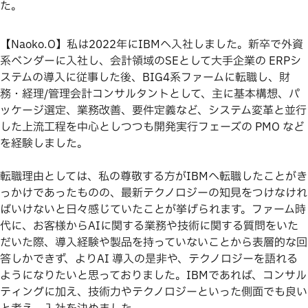
た。
【Naoko.O】私は2022年にIBMへ入社しました。新卒で外資
系ベンダーに入社し、会計領域のSEとして大手企業の ERPシ
ステムの導入に従事した後、BIG4系ファームに転職し、財
務・経理/管理会計コンサルタントとして、主に基本構想、パ
ッケージ選定、業務改善、要件定義など、システム変革と並行
した上流工程を中心としつつも開発実行フェーズの PMO など
を経験しました。
転職理由としては、私の尊敬する方がIBMへ転職したことがき
っかけであったものの、最新テクノロジーの知見をつけなけれ
ばいけないと日々感じていたことが挙げられます。ファーム時
代に、お客様からAIに関する業務や技術に関する質問をいた
だいた際、導入経験や製品を持っていないことから表層的な回
答しかできず、よりAI 導入の是非や、テクノロジーを語れる
ようになりたいと思っておりました。IBMであれば、コンサル
ティングに加え、技術力やテクノロジーといった側面でも良い