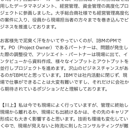
用したデータマネジメント、経営管理、資金管理の高度化プロ
ジェクトに参画しました。大手総合商社様でも経営管理高度化
の案件に入り、役員から現場担当者の方々までを巻き込んでビ
ジネスを推進しております。
お客様先で泥臭く汗をかいてやっていくのが、IBMのPMで
す。PO（Project Owner）であるパートナーは、問題が発生し
た際の調整役で、アソシエイト・パートナーは現場に出て、イ
ンタビューから資料作成、様々なインプットとアウトプットを
並行しプロジェクトを進めます。沢山のビジネスチャンスがあ
るのがIBMだと思っています。IBMでは社内活動に閉じず、現
場で仕事ができることは大変有難いですし、それだけに会社か
ら期待されているポジションだと理解しております。
【川上】私は今でも現場によく行っていますが、管理に終始し
現場から離れるか、現場にも出続けるかは、その先のキャリア
形成にも大きく影響すると思います。技術も環境も変化してい
く中で、現場が見えないと時流に則したコンサルティングが難