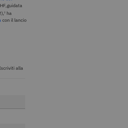
LHF
,
guidata
),
ha
2
a
con il lancio
scriviti alla