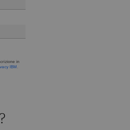
crizione in
rivacy IBM
.
?