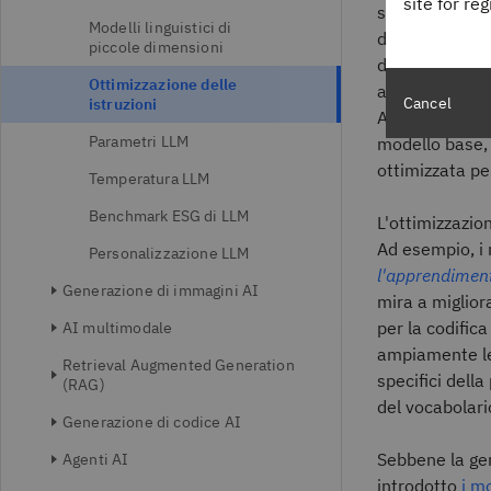
site for re
scopi, dalla p
Modelli linguistici di
di base del mo
piccole dimensioni
d'uso specific
Ottimizzazione delle
architettura d
Cancel
istruzioni
Ad esempio, l
Parametri LLM
modello base, 
ottimizzata per
Temperatura LLM
Benchmark ESG di LLM
L'ottimizzazio
Ad esempio, i 
Personalizzazione LLM
l'apprendimen
Generazione di immagini AI
mira a miglior
per la codifica
AI multimodale
ampiamente le 
Retrieval Augmented Generation
specifici dell
(RAG)
del vocabolario
Generazione di codice AI
Sebbene la gen
Agenti AI
introdotto
i m