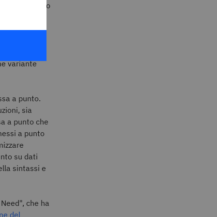
del vocabolario
per un caso
specifico o
n modello LLM.
ioni) come
me variante
ssa a punto.
zioni, sia
sa a punto che
 messi a punto
imizzare
unto su dati
la sintassi e
u Need", che ha
ne del