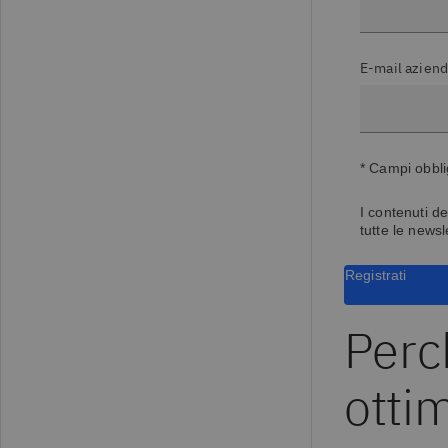
E-mail aziend
* Campi obbli
I contenuti de
tutte le newsl
Registrati
Perch
otti