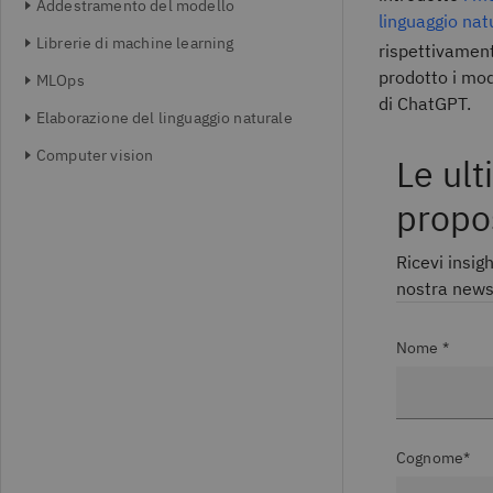
Addestramento del modello
linguaggio nat
Librerie di machine learning
rispettivament
prodotto i mod
MLOps
di ChatGPT.
Elaborazione del linguaggio naturale
Computer vision
Le ult
propo
Ricevi insigh
nostra newsl
Nome *
Cognome*