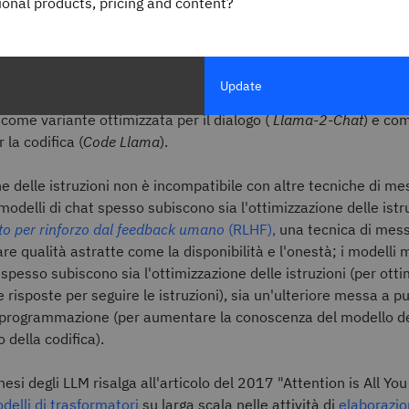
gional products, pricing and content?
ersonalizzazione dello stile all'integrazione delle conoscenze e 
dello pre-addestrato, fino all'ottimizzazione delle prestazioni 
o. Sebbene l'ottimizzazione non sia esclusiva di alcun dominio 
i
modelli AI
, è diventata parte integrante del ciclo di vita di u
Update
a
famiglia di modelli Llama 2
di Meta è offerta (in varie dimens
come variante ottimizzata per il dialogo (
Llama-2-Chat
) e co
 la codifica (
Code Llama
).
ne delle istruzioni non è incompatibile con altre tecniche di me
modelli di chat spesso subiscono sia l'ottimizzazione delle istru
to per rinforzo dal feedback umano
(RLHF),
una tecnica di mes
are qualità astratte come la disponibilità e l'onestà; i modelli
 spesso subiscono sia l'ottimizzazione delle istruzioni (per ott
risposte per seguire le istruzioni), sia un'ulteriore messa a p
a programmazione (per aumentare la conoscenza del modello del
 della codifica).
esi degli LLM risalga all'articolo del 2017 "Attention is All Yo
odelli di trasformatori
su larga scala nelle attività di
elaborazio