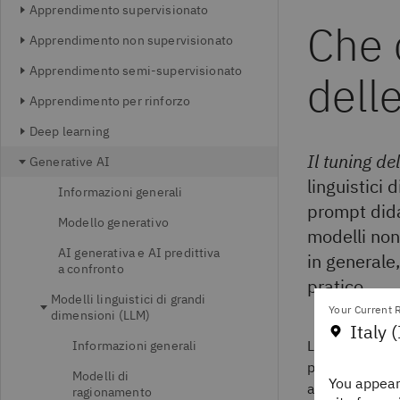
Apprendimento supervisionato
Che 
Apprendimento non supervisionato
Apprendimento semi-supervisionato
delle
Apprendimento per rinforzo
Deep learning
Il tuning del
Generative AI
linguistici 
Informazioni generali
prompt dida
Modello generativo
modelli non 
AI generativa e AI predittiva
in generale
a confronto
pratico.
Modelli linguistici di grandi
Your Current R
dimensioni (LLM)
Italy (
L'ottimizzazio
Informazioni generali
punto delle te
Modelli di
You appear
attività down
ragionamento