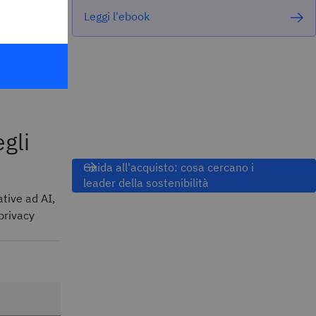
sazione viene
Leggi l'ebook
SR). Tuttavia,
ivo
ormare
egli
Guida all'acquisto: cosa cercano i
leader della sostenibilità
ative ad AI,
 privacy