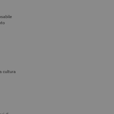
nsabile
nto
la cultura