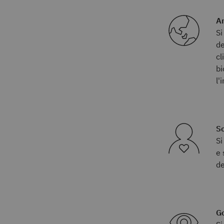
A
Si
de
cl
bi
l'
So
Si
e 
de
G