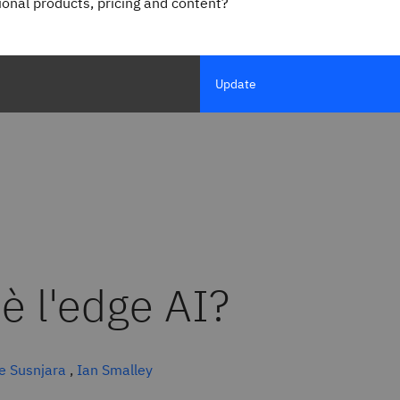
gional products, pricing and content?
Update
è l'edge AI?
e Susnjara
,
Ian Smalley