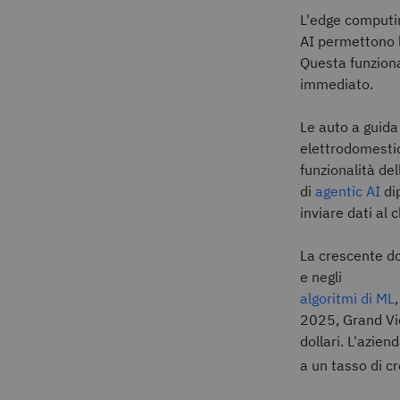
L'edge computin
AI permettono l
Questa funziona
immediato.
Le auto a guida 
elettrodomestici
funzionalità del
di
agentic AI
di
inviare dati al c
La
crescente do
e negli
algoritmi di ML
2025, Grand Vie
dollari. L'azien
a un tasso di 