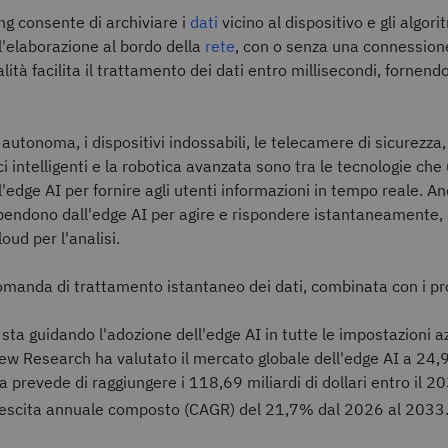
g consente di archiviare i
dati
vicino al dispositivo e gli algori
'elaborazione al bordo della
rete
, con o senza una connessione
lità facilita il trattamento dei dati entro millisecondi, fornen
autonoma, i dispositivi indossabili, le telecamere di sicurezza, 
 intelligenti e la robotica avanzata sono tra le tecnologie che 
l'edge AI per fornire agli utenti informazioni in tempo reale. An
pendono dall'edge AI per agire e rispondere istantaneamente,
loud per l'analisi.
manda di trattamento istantaneo dei dati, combinata con i pro
, sta guidando l'adozione dell'edge AI
in tutte le impostazioni a
w Research ha valutato il mercato globale dell'edge AI a 24,91
da prevede di raggiungere i 118,69 miliardi di dollari entro il 
crescita annuale composto (CAGR) del 21,7% dal 2026 al 2033