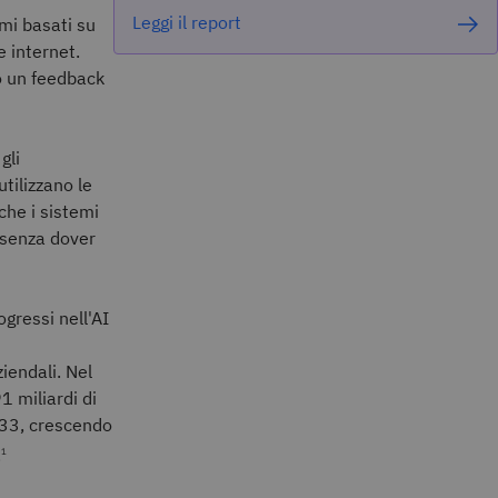
Leggi il report
tmi basati su
 internet.
do un feedback
gli
utilizzano le
che i sistemi
 senza dover
gressi nell'AI
ziendali. Nel
 miliardi di
2033, crescendo
.
1