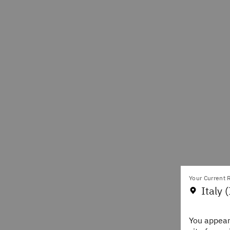
Your Current R
Italy (
You appear