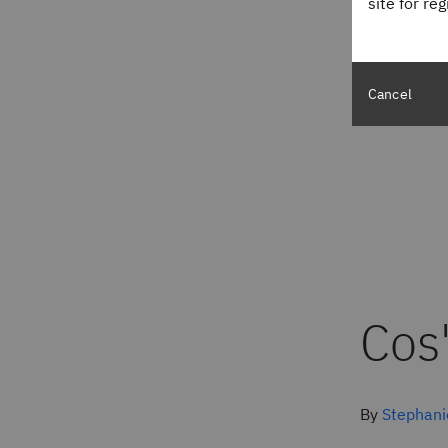
site for re
Cancel
Cos'
By
Stephani