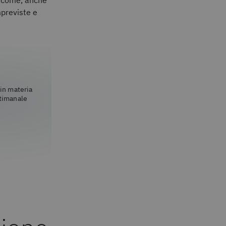
re come, anche
mpreviste e
 in materia
ttimanale