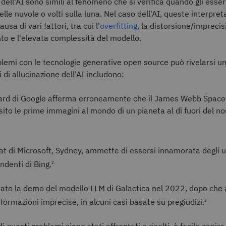
 dell'AI sono simili al fenomeno che si verifica quando gli esse
lle nuvole o volti sulla luna. Nel caso dell'AI, queste interpret
ausa di vari fattori, tra cui l'
overfitting
, la distorsione/imprecis
o e l'elevata complessità del modello.
blemi con le tecnologie generative open source può rivelarsi un
 di allucinazione dell'AI includono:
Bard di Google afferma erroneamente che il James Webb Space
ito le prime immagini al mondo di un pianeta al di fuori del n
hat di Microsoft, Sydney, ammette di essersi innamorata degli u
endenti di Bing.
2
rato la demo del modello LLM di Galactica nel 2022, dopo che 
informazioni imprecise, in alcuni casi basate su pregiudizi.
3