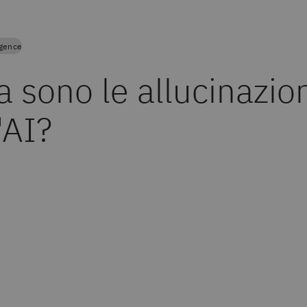
ligence
 sono le allucinazio
'AI?