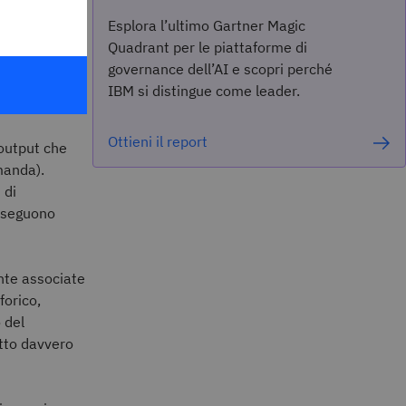
uno
Esplora l’ultimo Gartner Magic
sistenti o
Quadrant per le piattaforme di
enso o del
governance dell’AI e scopri perché
IBM si distingue come leader.
Ottieni il report
 output che
manda).
 di
n seguono
nte associate
forico,
 del
tto davvero