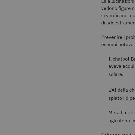
Le allucinazioni
vedono figure ne
si verificano a c
di addestrament
Prevenire i pro
esempi notevoli
Il chatbot 
aveva acquis
solare.
1
L'AI della c
spiato i dip
Meta ha riti
agli utenti 