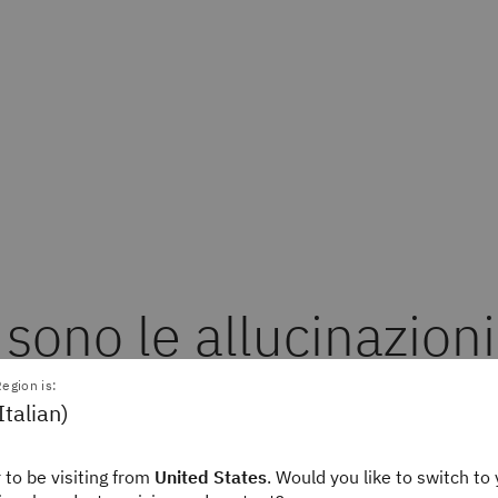
sono le allucinazioni
AI?
egion is:
Italian)
 to be visiting from
United States
. Would you like to switch to 
one dell'AI è un fenomeno in cui un modello linguist