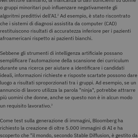
Nel settore sanitario, la mancanza di dati sufficienti su donne
o gruppi minoritari può influenzare negativamente gli
algoritmi predittivi dell'AI.
Ad esempio, è stato riscontrato
2
che i sistemi di diagnosi assistita da computer (CAD)
restituiscono risultati di accuratezza inferiore per i pazienti
afroamericani rispetto ai pazienti bianchi.
Sebbene gli strumenti di intelligenza artificiale possano
semplificare l'automazione della scansione dei curriculum
durante una ricerca per aiutare a identificare i candidati
ideali, informazioni richieste e risposte scartate possono dare
luogo a risultati sproporzionati tra i gruppi. Ad esempio, se un
annuncio di lavoro utilizza la parola "ninja", potrebbe attrarre
più uomini che donne, anche se questo non è in alcun modo
un requisito lavorativo.
3
Come test sulla generazione di immagini, Bloomberg ha
richiesto la creazione di oltre 5.000 immagini di AI e ha
scoperto che "il mondo, secondo Stable Diffusion, è gestito da