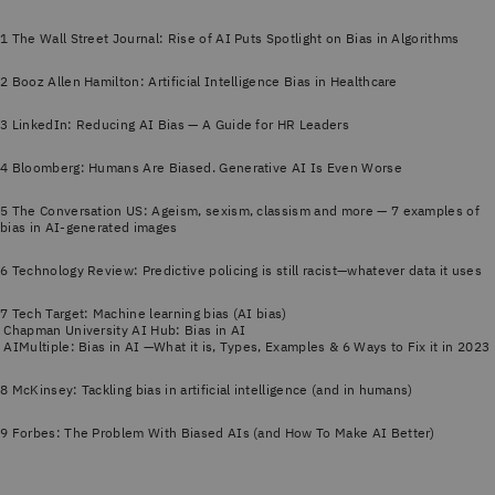
1 The Wall Street Journal: Rise of AI Puts Spotlight on Bias in Algorithms
2 Booz Allen Hamilton: Artificial Intelligence Bias in Healthcare
3 LinkedIn: Reducing AI Bias — A Guide for HR Leaders
4 Bloomberg: Humans Are Biased. Generative AI Is Even Worse
5 The Conversation US: Ageism, sexism, classism and more — 7 examples of
bias in AI-generated images
6 Technology Review: Predictive policing is still racist—whatever data it uses
7 Tech Target: Machine learning bias (AI bias)
Chapman University AI Hub: Bias in AI
AIMultiple: Bias in AI —What it is, Types, Examples & 6 Ways to Fix it in 2023
8 McKinsey: Tackling bias in artificial intelligence (and in humans)
9 Forbes: The Problem With Biased AIs (and How To Make AI Better)