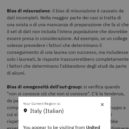
Bias di misurazione
: il bias di misurazione è causato da
dati incompleti. Nella maggior parte dei casi si tratta di
una svista o di una mancanza di preparazione che fa sì che
il set di dati non includa l'intera popolazione che dovrebbe
essere presa in considerazione. Ad esempio, se un college
volesse prevedere i fattori che determinano il
conseguimento di una laurea con successo, ma includesse
solo i laureati, le risposte trascurerebbero completamente
i fattori che determinano l'abbandono degli studi da parte
di alcuni.
Bias di omogeneità dell'out-group:
si verifica quando
"non si conosce ciò che non si conosce". C'è la tendenza,
da parte delle persone, ad avere una migliore
×
Your Current Region is:
comprensione dei membri del proprio ingroup (il gruppo a
Italy (Italian)
cui si appartiene) e a pensare che siano più diversi
rispetto ai membri dell'outgroup. Il risultato potrebbe
You appear to be visiting from
United
essere la creazione di algoritmi meno capaci di distinguere