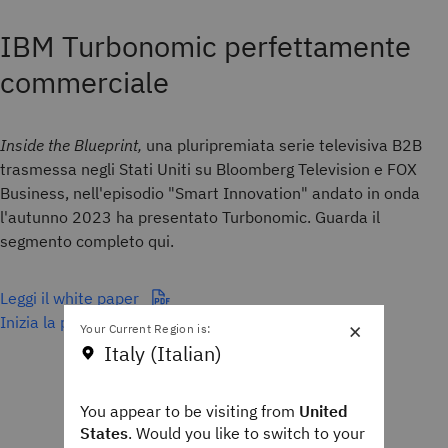
IBM Turbonomic perfettamente
commerciale
Inside the Blueprint,
una pluripremiata serie televisiva B2B
trasmessa negli Stati Uniti su Bloomberg Television e FOX
Business, nell'episodio "Smart Innovation" andato in onda
l'autunno 2023 ha presentato Turbonomic. Guarda il
segmento completo qui.
Leggi il white paper
Inizia la prova gratuita
×
Your Current Region is:
Italy (Italian)
You appear to be visiting from
United
States
. Would you like to switch to your