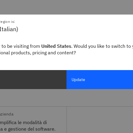
Utilizza IBM® Cloud Pa
egion is:
Italian)
 to be visiting from
United States
. Would you like to switch to 
ance e insight DevOps
Riduci i colli di bottiglia
gional products, pricing and content?
nformità e riduci i rischi
Adotta una pipeline DevOps st
a.
estensioni.
Update
azienda
plifica le modalità di
a e gestione del software.