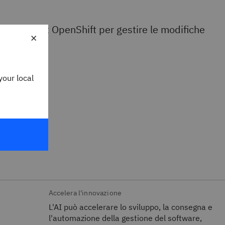
k e Red Hat OpenShift per gestire le modifiche
×
your local
andard con
Accelera l'innovazione
L'AI può accelerare lo sviluppo, la consegna e
l'automazione della gestione del software,