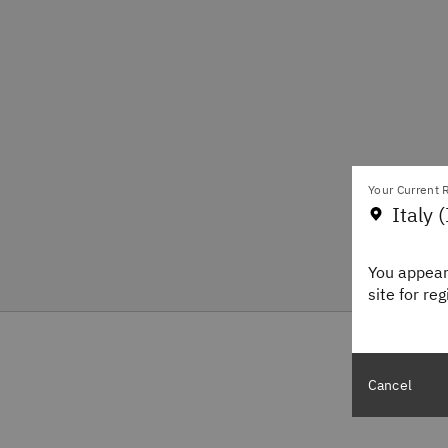
Your Current R
Italy (
You appear
site for re
Cancel