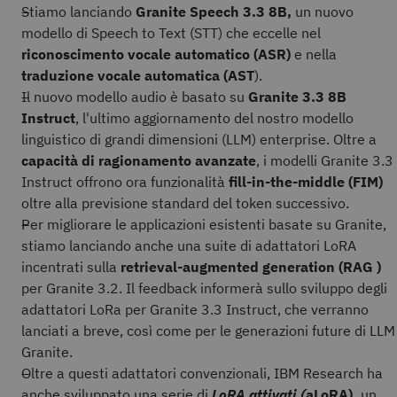
Stiamo lanciando
Granite Speech 3.3 8B,
un nuovo
modello di Speech to Text (STT) che eccelle nel
riconoscimento vocale automatico (ASR)
e nella
traduzione vocale automatica (AST
).
Il nuovo modello audio è basato su
Granite 3.3 8B
Instruct
,
l'ultimo aggiornamento del nostro modello
linguistico di grandi dimensioni (LLM) enterprise. Oltre a
capacità di ragionamento avanzate
, i
modelli Granite 3.3
Instruct offrono ora funzionalità
fill-in-the-middle (FIM)
oltre alla previsione standard del token successivo.
Per migliorare le applicazioni esistenti basate su Granite,
stiamo lanciando anche una suite di adattatori LoRA
incentrati sulla
retrieval-augmented generation
(RAG )
per Granite 3.2. Il feedback informerà sullo sviluppo degli
adattatori LoRa per Granite 3.3 Instruct, che verranno
lanciati a breve, così come per le generazioni future di LLM
Granite.
Oltre a questi adattatori convenzionali, IBM Research ha
anche sviluppato una serie di
LoRA attivati (
aLoRA),
un