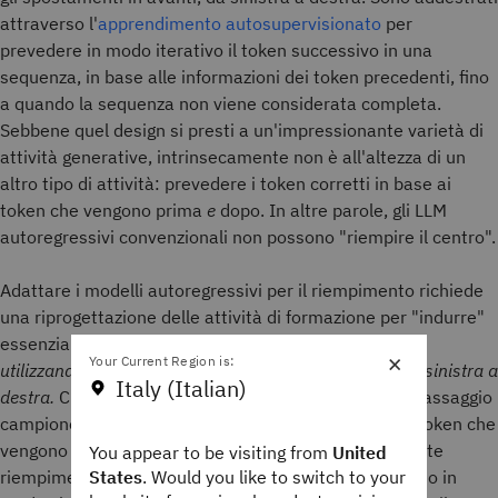
attraverso l'
apprendimento autosupervisionato
per
prevedere in modo iterativo il token successivo in una
sequenza, in base alle informazioni dei token precedenti, fino
a quando la sequenza non viene considerata completa.
Sebbene quel design si presti a un'impressionante varietà di
attività generative, intrinsecamente non è all'altezza di un
altro tipo di attività: prevedere i token corretti in base ai
token che vengono prima
e
dopo. In altre parole, gli LLM
autoregressivi convenzionali non possono "riempire il centro".
Adattare i modelli autoregressivi per il riempimento richiede
una riprogettazione delle attività di formazione per "indurre"
essenzialmente l'LLM a prevedere i token nel mezzo
×
Your Current Region is:
utilizzando la sua capacità intrinseca di previsione da sinistra a
Italy (Italian)
destra.
Ciò richiede generalmente la divisione di un passaggio
campione in
prefisso
(i token precedenti),
suffisso
(i token che
vengono dopo) e
centro
(i token da prevedere mediante
You appear to be visiting from
United
States
. Would you like to switch to your
riempimento), quindi occorre riorganizzare il passaggio in