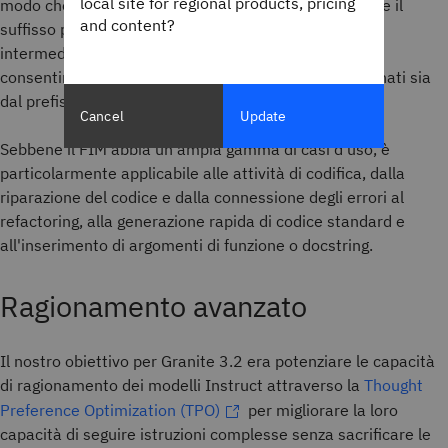
local site for regional products, pricing
modo che al modello vengano forniti sia il prefisso che il
and content?
suffisso prima che venga chiesto di prevedere i token
intermedi. Granite 3.3 utilizza token specializzati per
consentire al modello di generare contenuti condizionati sia
dal prefisso che dal suffisso.
Cancel
Update
Sebbene il FIM abbia un'ampia gamma di casi d'uso, è
particolarmente applicabile alle attività di codifica, dalla
riparazione del codice e dalla connessione degli errori al
refactoring, alla generazione rapida di codice standard e
all'inserimento di argomenti di funzione o docstring.
Ragionamento avanzato
Il nostro obiettivo per Granite 3.2 era potenziare le capacità
di ragionamento dei modelli Instruct attraverso la
Thought
Preference Optimization (TPO)
per migliorare la loro
capacità di seguire istruzioni complesse senza sacrificare le