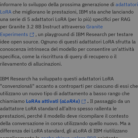
informare lo sviluppo della prossima generazione di
adattatori
LoRA
che migliorano le prestazioni, IBM sta anche lanciando
una serie di 5 adattatori LoRA (per lo più) specifici per RAG
per Granite 3.2 8B Instruct attraverso
Granite
Experiments
, un playground di IBM Research per testare
idee open source. Ognuno di questi adattatori LoRA sfrutta la
conoscenza intrinseca del modello per consentire un'attività
specifica, come la riscrittura di query di recupero o il
rilevamento di allucinazioni.
IBM Research ha sviluppato questi adattatori LoRA
"convenzionali" accanto a controparti per ciascuno di essi che
utilizzano un nuovo tipo di adattamento a basso rango che
chiamiamo
LoRAs attivati
(
aLoRAs
)
.
Il passaggio da un
adattatore LoRA standard all'altro spesso rallenta le
prestazioni, perché il modello deve ricompilare il contesto
della conversazione in corso utilizzando quello nuovo. Ma a
differenza dei LoRA standard, gli aLoRA di IBM riutilizzano