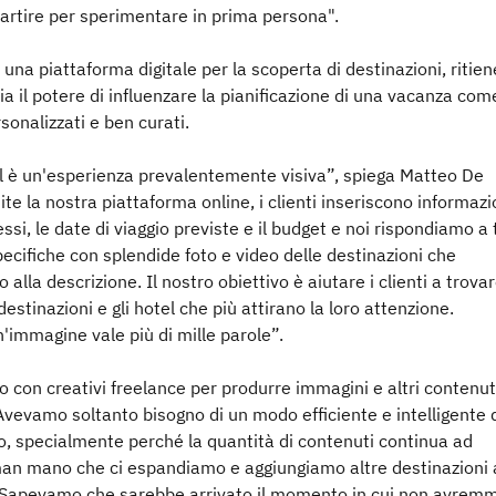
artire per sperimentare in prima persona".
, una piattaforma digitale per la scoperta di destinazioni, ritien
ia il potere di influenzare la pianificazione di una vacanza come
sonalizzati e ben curati.
el è un'esperienza prevalentemente visiva”, spiega Matteo De
ite la nostra piattaforma online, i clienti inseriscono informazi
essi, le date di viaggio previste e il budget e noi rispondiamo a t
ecifiche con splendide foto e video delle destinazioni che
alla descrizione. Il nostro obiettivo è aiutare i clienti a trova
estinazioni e gli hotel che più attirano la loro attenzione.
'immagine vale più di mille parole”.
 con creativi freelance per produrre immagini e altri contenuti
 Avevamo soltanto bisogno di un modo efficiente e intelligente 
tto, specialmente perché la quantità di contenuti continua ad
n mano che ci espandiamo e aggiungiamo altre destinazioni 
 Sapevamo che sarebbe arrivato il momento in cui non avrem