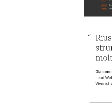
Rius
stru
molt
Giacomo
Lead We
Vivere.tr