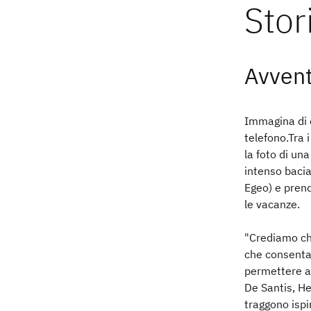
Avvent
Immagina di e
telefono.Tra i
la foto di un
intenso baciat
Egeo) e pren
le vacanze.
"Crediamo che
che consentan
permettere ai
De Santis, H
traggono ispi