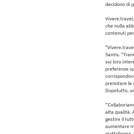
decidono di p
Vivere.travel
che nulla abb
contenuti per
"Vivere.trav
Santis. "Tram
sui loro inter
preferenze sp
corrispondono 
prenotare le d
Dopotutto, un
“Collaboriamo
alta qualità.
gestire il tu
aumentare ma
piattaforma.