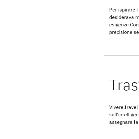
Per ispirare i
desiderava mo
esigenze.Com'
precisione s
Vivere.trave
sull'intellige
assegnare ta