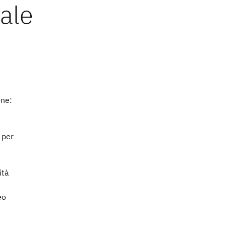
one:
 per
ità
eo