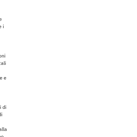
e
 i
oni
ali
re e
 di
di
alla
mo