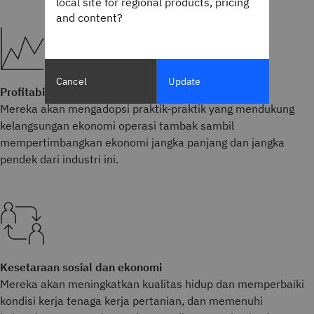
local site for regional products, pricing
and content?
Cancel
Update
Profitabilitas ekonomi
Mereka akan mengadopsi praktik-praktik yang mendukung
kelangsungan ekonomi operasi tambak sambil
mempertimbangkan ekonomi jangka panjang dan jangka
pendek dari industri ini.
Kesetaraan sosial dan ekonomi
Mereka akan meningkatkan kualitas hidup dan memperbaiki
kondisi kerja tenaga kerja pertanian, dan memenuhi